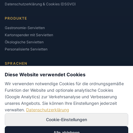
Datenschutzerklärung & Cookies (DSGVO)
PRODUKTE
Gastronomie-Servietten
Kartonspender mit Servietten
Ökologische Servietten
Personalisierte Servietten
SPRACHEN
Diese Website verwendet Cookies
Wir verwenden notwendige Cookies für die ordnungsgemäße
Funktion der Website und optionale analytische Cookies
(Google Analytics) zur Verkehrsanalyse und Verbesserung
unseres Angebots. Sie können Ihre Einstellungen jederzeit
KONTAKTIEREN SIE UNS
verwalten.
Datenschutzerklärung
biuro@napkins.com.pl
Cookie-Einstellungen
+48 604 953 309
ul. Spółdzielcza 1
Alle ablehnen