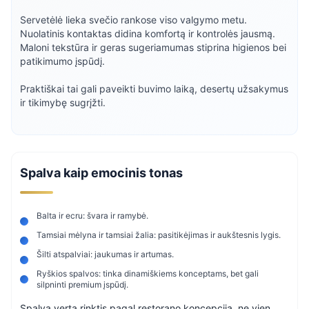
Servetėlė lieka svečio rankose viso valgymo metu.
Nuolatinis kontaktas didina komfortą ir kontrolės jausmą.
Maloni tekstūra ir geras sugeriamumas stiprina higienos bei
patikimumo įspūdį.
Praktiškai tai gali paveikti buvimo laiką, desertų užsakymus
ir tikimybę sugrįžti.
Spalva kaip emocinis tonas
Balta ir ecru: švara ir ramybė.
Tamsiai mėlyna ir tamsiai žalia: pasitikėjimas ir aukštesnis lygis.
Šilti atspalviai: jaukumas ir artumas.
Ryškios spalvos: tinka dinamiškiems konceptams, bet gali
silpninti premium įspūdį.
Spalvą verta rinktis pagal restorano koncepciją, ne vien