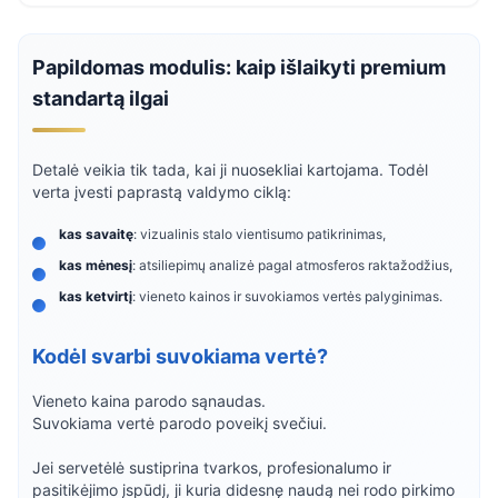
Papildomas modulis: kaip išlaikyti premium
standartą ilgai
Detalė veikia tik tada, kai ji nuosekliai kartojama. Todėl
verta įvesti paprastą valdymo ciklą:
kas savaitę
: vizualinis stalo vientisumo patikrinimas,
kas mėnesį
: atsiliepimų analizė pagal atmosferos raktažodžius,
kas ketvirtį
: vieneto kainos ir suvokiamos vertės palyginimas.
Kodėl svarbi suvokiama vertė?
Vieneto kaina parodo sąnaudas.
Suvokiama vertė parodo poveikį svečiui.
Jei servetėlė sustiprina tvarkos, profesionalumo ir
pasitikėjimo įspūdį, ji kuria didesnę naudą nei rodo pirkimo