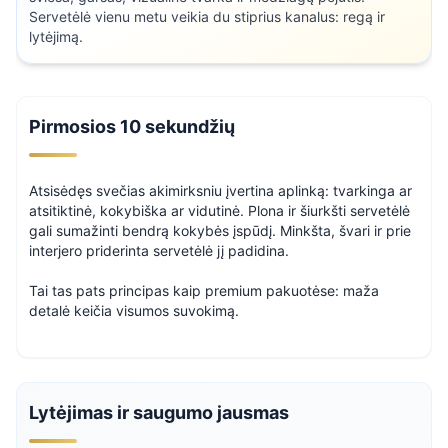
Servetėlė vienu metu veikia du stiprius kanalus: regą ir
lytėjimą.
Pirmosios 10 sekundžių
Atsisėdęs svečias akimirksniu įvertina aplinką: tvarkinga ar
atsitiktinė, kokybiška ar vidutinė. Plona ir šiurkšti servetėlė
gali sumažinti bendrą kokybės įspūdį. Minkšta, švari ir prie
interjero priderinta servetėlė jį padidina.
Tai tas pats principas kaip premium pakuotėse: maža
detalė keičia visumos suvokimą.
Lytėjimas ir saugumo jausmas