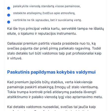
palaikykite vienodą standartą visose pamainose,
stebėkite atsiliepimų žodžius apie atmosferą,
vertinkite ne tik sąnaudas, bet ir suvokiamą vertę.
Kai šie trys principai veikia kartu, servetėlė tampa ne išlaidų
eilute, o lojalumo ir reputacijos instrumentu.
Galiausiai premium patirtis visada prasideda nuo to, ką
svečias pajunta dar prieš pirmą patiekalo ragavimą. Todėl
stalo detalės turi būti valdomos taip pat profesionaliai kaip
ir virtuvė.
Paskutinis papildymas kokybės valdymui
Kad premium įspūdis būtų stabilus, verta kiekvienoje
pamainoje paskirti atsakingą žmogų už stalo vientisumą.
Tokia trumpa kontrolė prieš atidarymą padeda išvengti
atsitiktinumo ir palaiko vienodą lygį viso aptarnavimo metu.
Kai detalės valdomos nuosekliai, svečias tai jaučia kaip