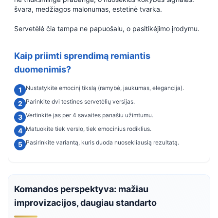
švara, medžiagos malonumas, estetinė tvarka.
Servetėlė čia tampa ne papuošalu, o pasitikėjimo įrodymu.
Kaip priimti sprendimą remiantis
duomenimis?
Nustatykite emocinį tikslą (ramybė, jaukumas, elegancija).
Parinkite dvi testines servetėlių versijas.
Vertinkite jas per 4 savaites panašiu užimtumu.
Matuokite tiek verslo, tiek emocinius rodiklius.
Pasirinkite variantą, kuris duoda nuosekliausią rezultatą.
Komandos perspektyva: mažiau
improvizacijos, daugiau standarto