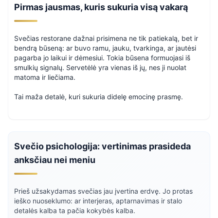
Pirmas jausmas, kuris sukuria visą vakarą
Svečias restorane dažnai prisimena ne tik patiekalą, bet ir
bendrą būseną: ar buvo ramu, jauku, tvarkinga, ar jautėsi
pagarba jo laikui ir dėmesiui. Tokia būsena formuojasi iš
smulkių signalų. Servetėlė yra vienas iš jų, nes ji nuolat
matoma ir liečiama.
Tai maža detalė, kuri sukuria didelę emocinę prasmę.
Svečio psichologija: vertinimas prasideda
anksčiau nei meniu
Prieš užsakydamas svečias jau įvertina erdvę. Jo protas
ieško nuoseklumo: ar interjeras, aptarnavimas ir stalo
detalės kalba ta pačia kokybės kalba.