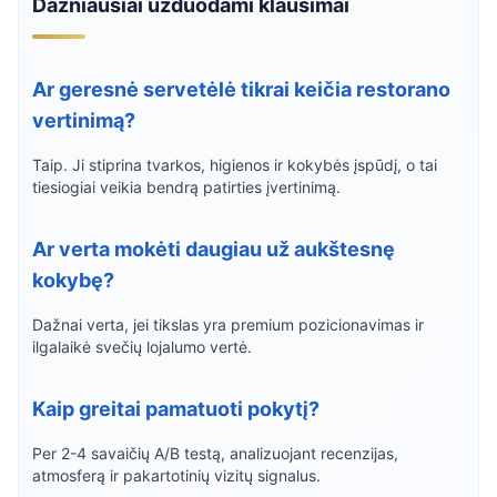
Dažniausiai užduodami klausimai
Ar geresnė servetėlė tikrai keičia restorano
vertinimą?
Taip. Ji stiprina tvarkos, higienos ir kokybės įspūdį, o tai
tiesiogiai veikia bendrą patirties įvertinimą.
Ar verta mokėti daugiau už aukštesnę
kokybę?
Dažnai verta, jei tikslas yra premium pozicionavimas ir
ilgalaikė svečių lojalumo vertė.
Kaip greitai pamatuoti pokytį?
Per 2-4 savaičių A/B testą, analizuojant recenzijas,
atmosferą ir pakartotinių vizitų signalus.