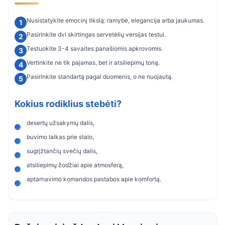
Nusistatykite emocinį tikslą: ramybė, elegancija arba jaukumas.
Pasirinkite dvi skirtingas servetėlių versijas testui.
Testuokite 3-4 savaites panašiomis apkrovomis.
Vertinkite ne tik pajamas, bet ir atsiliepimų toną.
Pasirinkite standartą pagal duomenis, o ne nuojautą.
Kokius rodiklius stebėti?
desertų užsakymų dalis,
buvimo laikas prie stalo,
sugrįžtančių svečių dalis,
atsiliepimų žodžiai apie atmosferą,
aptarnavimo komandos pastabos apie komfortą.