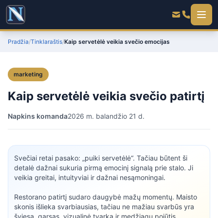
Pradžia
/
Tinklaraštis
/
Kaip servetėlė veikia svečio emocijas
marketing
Kaip servetėlė veikia svečio patirtį
Napkins komanda
2026 m. balandžio 21 d.
Svečiai retai pasako: „puiki servetėlė“. Tačiau būtent ši
detalė dažnai sukuria pirmą emocinį signalą prie stalo. Ji
veikia greitai, intuityviai ir dažnai nesąmoningai.
Restorano patirtį sudaro daugybė mažų momentų. Maisto
skonis išlieka svarbiausias, tačiau ne mažiau svarbūs yra
šviesa, garsas, vizualinė tvarka ir medžiagų pojūtis.