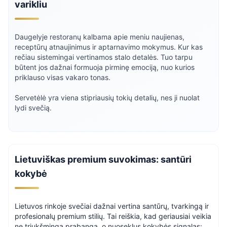
varikliu
Daugelyje restoranų kalbama apie meniu naujienas,
receptūrų atnaujinimus ir aptarnavimo mokymus. Kur kas
rečiau sistemingai vertinamos stalo detalės. Tuo tarpu
būtent jos dažnai formuoja pirminę emociją, nuo kurios
priklauso visas vakaro tonas.
Servetėlė yra viena stipriausių tokių detalių, nes ji nuolat
lydi svečią.
Lietuviškas premium suvokimas: santūri
kokybė
Lietuvos rinkoje svečiai dažnai vertina santūrų, tvarkingą ir
profesionalų premium stilių. Tai reiškia, kad geriausiai veikia
ne triukšminga prabanga, o nuoseklus kokybės signalas: