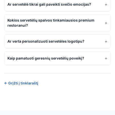
+
Ar servetėlė tikrai gali paveikti svečio emocijas?
Kokios servetėlių spalvos tinkamiausios premium
+
restoranui?
+
Ar verta personalizuoti servetėles logotipu?
+
Kaip pamatuoti geresnių servetėlių poveikį?
←
Grįžti į tinklaraštį