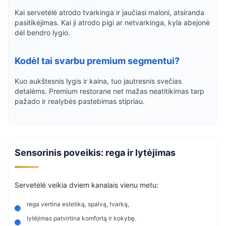
Kai servetėlė atrodo tvarkinga ir jaučiasi maloni, atsiranda
pasitikėjimas. Kai ji atrodo pigi ar netvarkinga, kyla abejonė
dėl bendro lygio.
Kodėl tai svarbu premium segmentui?
Kuo aukštesnis lygis ir kaina, tuo jautresnis svečias
detalėms. Premium restorane net mažas neatitikimas tarp
pažado ir realybės pastebimas stipriau.
Sensorinis poveikis: rega ir lytėjimas
Servetėlė veikia dviem kanalais vienu metu:
rega vertina estetiką, spalvą, tvarką,
lytėjimas patvirtina komfortą ir kokybę.