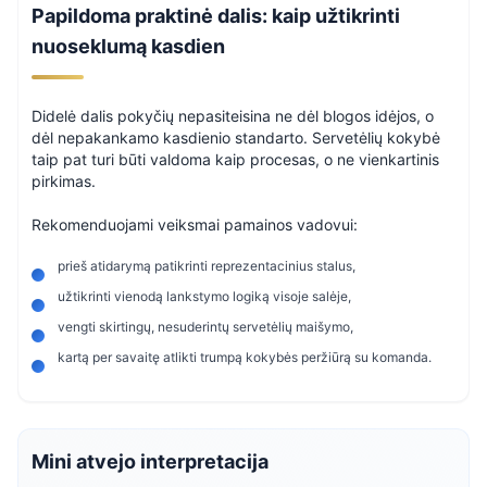
Papildoma praktinė dalis: kaip užtikrinti
nuoseklumą kasdien
Didelė dalis pokyčių nepasiteisina ne dėl blogos idėjos, o
dėl nepakankamo kasdienio standarto. Servetėlių kokybė
taip pat turi būti valdoma kaip procesas, o ne vienkartinis
pirkimas.
Rekomenduojami veiksmai pamainos vadovui:
prieš atidarymą patikrinti reprezentacinius stalus,
užtikrinti vienodą lankstymo logiką visoje salėje,
vengti skirtingų, nesuderintų servetėlių maišymo,
kartą per savaitę atlikti trumpą kokybės peržiūrą su komanda.
Mini atvejo interpretacija