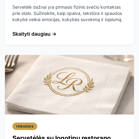
Servetėlė dažnai yra pirmasis fizinis svečio kontaktas
prie stalo. Sužinokite, kaip spalva, tekstūra ir spaudos
kokybė veikia emocijas, kokybės suvokimą ir lojalumą.
Skaityti daugiau
→
rinkodara
Servetėlės su logotipu restorano