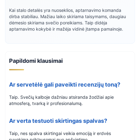
Kai stalo detalės yra nuoseklios, aptarnavimo komanda
dirba stabiliau. Mažiau laiko skiriama taisymams, daugiau
dėmesio skiriama svečio poreikiams. Taip didėja
aptarnavimo kokybė ir mažėja vidinė įtampa pamainoje.
Papildomi klausimai
Ar servetėlė gali paveikti recenzijų toną?
Taip. Svečių kalboje dažniau atsiranda žodžiai apie
atmosferą, tvarką ir profesionalumą.
Ar verta testuoti skirtingas spalvas?
Taip, nes spalva skirtingai veikia emociją ir erdvės
suvokimą priklausomai nuo apšvietimo.