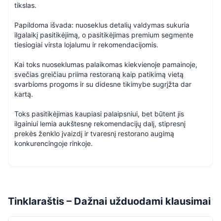
tikslas.
Papildoma išvada: nuoseklus detalių valdymas sukuria
ilgalaikį pasitikėjimą, o pasitikėjimas premium segmente
tiesiogiai virsta lojalumu ir rekomendacijomis.
Kai toks nuoseklumas palaikomas kiekvienoje pamainoje,
svečias greičiau priima restoraną kaip patikimą vietą
svarbioms progoms ir su didesne tikimybe sugrįžta dar
kartą.
Toks pasitikėjimas kaupiasi palaipsniui, bet būtent jis
ilgainiui lemia aukštesnę rekomendacijų dalį, stipresnį
prekės ženklo įvaizdį ir tvaresnį restorano augimą
konkurencingoje rinkoje.
Tinklaraštis – Dažnai užduodami klausimai