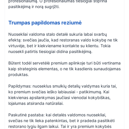
profesionalumą. O profesionalumas tiesiogiai stiprina
pasitikėjimą ir norą sugrįžti.
Trumpas papildomas reziumė
Nuosekliai valdoma stalo detalė sukuria labai svarbų
efektą: svečias jaučia, kad restoranas valdo kokybę ne tik
virtuvėje, bet ir kiekviename kontakte su klientu. Tokia
nuosekli patirtis tiesiogiai didina pasitikėjimą.
Būtent todėl servetėlė premium aplinkoje turi būti vertinama
kaip strateginis elementas, o ne tik kasdienis sunaudojamas
produktas.
Papildymas: nuoseklus smulkių detalių valdymas kuria tai,
ko premium svečias ieško labiausiai - patikimumą. Kai
kiekvienas apsilankymas jaučiasi vienodai kokybiškas,
lojalumas atsiranda natūraliai.
Paskutinė pastaba: kai detalės valdomos nuosekliai,
svečias ne tik lieka patenkintas, bet ir pradeda pasitikėti
restorano lygiu ilgam laikui. Tai ir yra premium kokybės