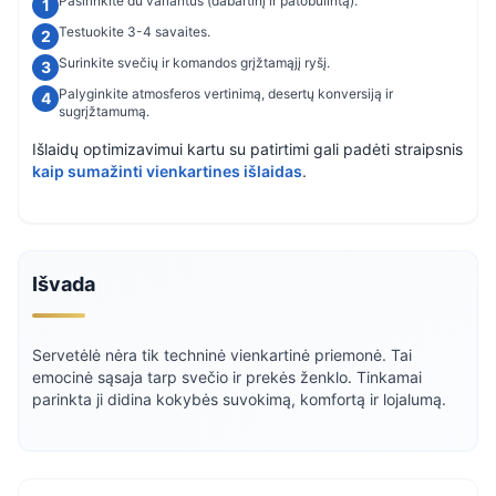
Pasirinkite du variantus (dabartinį ir patobulintą).
Testuokite 3-4 savaites.
Surinkite svečių ir komandos grįžtamąjį ryšį.
Palyginkite atmosferos vertinimą, desertų konversiją ir
sugrįžtamumą.
Išlaidų optimizavimui kartu su patirtimi gali padėti straipsnis
kaip sumažinti vienkartines išlaidas
.
Išvada
Servetėlė nėra tik techninė vienkartinė priemonė. Tai
emocinė sąsaja tarp svečio ir prekės ženklo. Tinkamai
parinkta ji didina kokybės suvokimą, komfortą ir lojalumą.