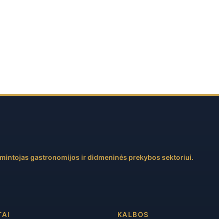
amintojas gastronomijos ir didmeninės prekybos sektoriui.
TAI
KALBOS