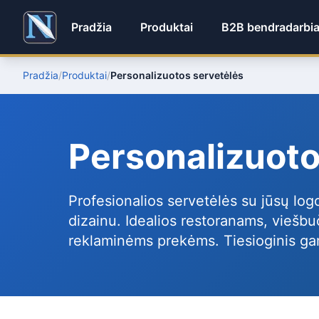
Pradžia
Produktai
B2B bendradarbi
Pradžia
/
Produktai
/
Personalizuotos servetėlės
Personalizuoto
Profesionalios servetėlės su jūsų log
dizainu. Idealios restoranams, viešbu
reklaminėms prekėms. Tiesioginis gam