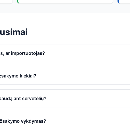
usimai
as, ar importuotojas?
užsakymo kiekiai?
spaudą ant servetėlių?
ų užsakymo vykdymas?