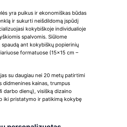
ėlės yra puikus ir ekonomiškas būdas
nklą ir sukurti neišdildomą įspūdį
alizuojasi kokybiškoje individualioje
ryškiomis spalvomis. Siūlome
ų spaudą ant kokybiškų popierinių
liariuose formatuose (15×15 cm –
jas su daugiau nei 20 metų patirtimi
s didmenines kainas, trumpus
 darbo dienų), visišką dizaino
 iki pristatymo ir patikimą kokybę
sų personalizuotas