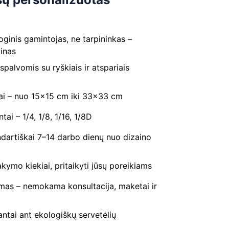
ginis gamintojas, ne tarpininkas –
ainas
spalvomis su ryškiais ir atspariais
ai – nuo 15×15 cm iki 33×33 cm
tai – 1/4, 1/8, 1/16, 1/8D
dartiškai 7–14 darbo dienų nuo dizaino
ymo kiekiai, pritaikyti jūsų poreikiams
ymas – nemokama konsultacija, maketai ir
ntai ant ekologiškų servetėlių