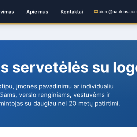
avimas
Apie mus
Kontaktai
biuro@napkins.com
s servetėlės su log
otipu, įmonės pavadinimu ar individualiu
čiams, verslo renginiams, vestuvėms ir
intojas su daugiau nei 20 metų patirtimi.