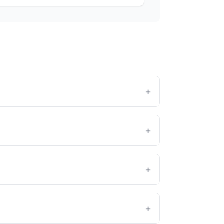
+
+
+
+