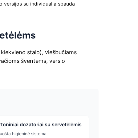
o versijos su individualia spauda
vetėlėms
 kiekvieno stalo), viešbučiams
rivačioms šventėms, verslo
rtoniniai dozatoriai su servetėlėmis
uošta higieninė sistema