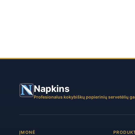
Napkins
Profesionalus kokybiškų popierinių servetėlių g
ĮMONĖ
PRODUK