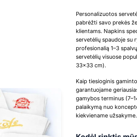
Personalizuotos servet
pabrėžti savo prekės že
klientams. Napkins speci
servetėlių spaudoje su 
profesionalią 1–3 spalv
servetėlių visuose popu
33×33 cm).
Kaip tiesioginis gaminto
garantuojame geriausia
gamybos terminus (7–14
palaikymą nuo koncepto
kiekviename užsakyme.
Kodėl rinktis mū