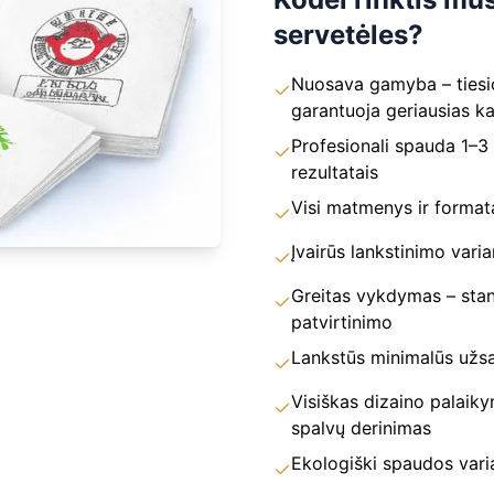
servetėles?
Nuosava gamyba – tiesio
✓
garantuoja geriausias k
Profesionali spauda 1–3 
✓
rezultatais
Visi matmenys ir format
✓
Įvairūs lankstinimo varian
✓
Greitas vykdymas – stan
✓
patvirtinimo
Lankstūs minimalūs užsak
✓
Visiškas dizaino palaik
✓
spalvų derinimas
Ekologiški spaudos varia
✓