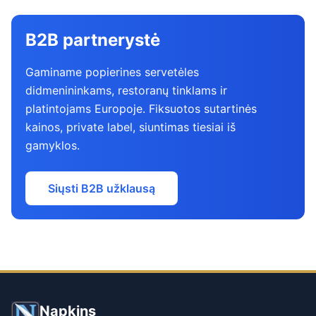
B2B partnerystė
Gaminame popierines servetėles
didmenininkams, restoranų tinklams ir
platintojams Europoje. Fiksuotos sutartinės
kainos, private label, siuntimas tiesiai iš
gamyklos.
Siųsti B2B užklausą
Napkins