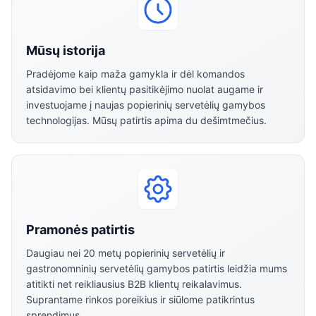
Mūsų istorija
Pradėjome kaip maža gamykla ir dėl komandos
atsidavimo bei klientų pasitikėjimo nuolat augame ir
investuojame į naujas popierinių servetėlių gamybos
technologijas. Mūsų patirtis apima du dešimtmečius.
Pramonės patirtis
Daugiau nei 20 metų popierinių servetėlių ir
gastronomninių servetėlių gamybos patirtis leidžia mums
atitikti net reikliausius B2B klientų reikalavimus.
Suprantame rinkos poreikius ir siūlome patikrintus
sprendimus.