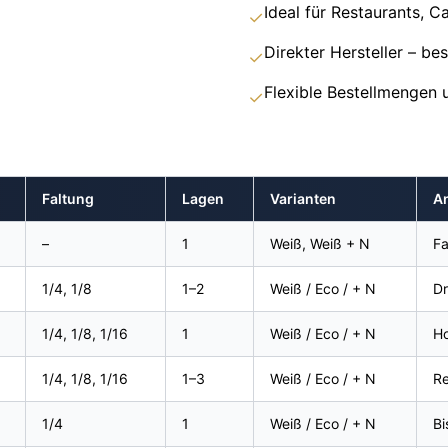
Ideal für Restaurants, C
✓
Direkter Hersteller – b
✓
Flexible Bestellmengen u
✓
Faltung
Lagen
Varianten
A
–
1
Weiß, Weiß + N
Fa
1/4, 1/8
1–2
Weiß / Eco / + N
Dr
1/4, 1/8, 1/16
1
Weiß / Eco / + N
Ho
1/4, 1/8, 1/16
1–3
Weiß / Eco / + N
Re
1/4
1
Weiß / Eco / + N
Bi