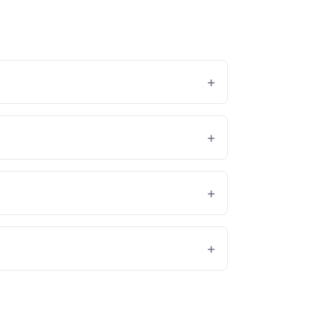
+
+
+
+