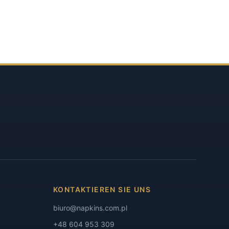
KONTAKTIEREN SIE UNS
biuro@napkins.com.pl
+48 604 953 309