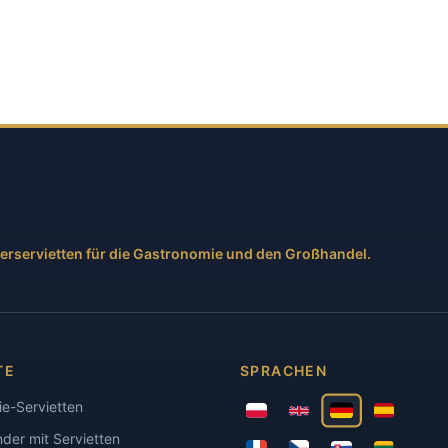
ierservietten für die Gastronomie und den Großhandel.
TE
SPRACHEN
e-Servietten
der mit Servietten