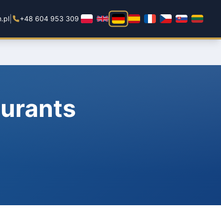
|
.pl
+48 604 953 309
aurants