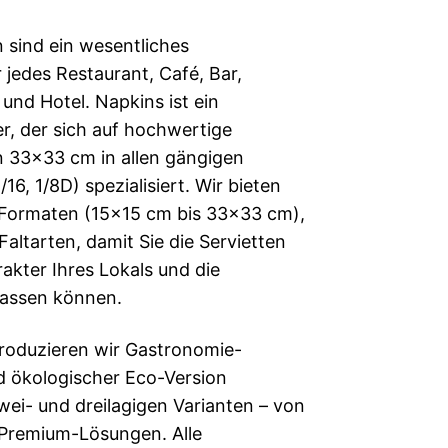
 sind ein wesentliches
jedes Restaurant, Café, Bar,
nd Hotel. Napkins ist ein
er, der sich auf hochwertige
 33×33 cm in allen gängigen
/16, 1/8D) spezialisiert. Wir bieten
 Formaten (15×15 cm bis 33×33 cm),
altarten, damit Sie die Servietten
akter Ihres Lokals und die
passen können.
 produzieren wir Gastronomie-
nd ökologischer Eco-Version
zwei- und dreilagigen Varianten – von
u Premium-Lösungen. Alle