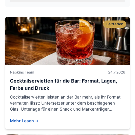
Leitfaden
Napkins Team
24.7.2026
Cocktailservietten für die Bar: Format, Lagen,
Farbe und Druck
Cocktailservietten leisten an der Bar mehr, als ihr Format
vermuten lässt: Untersetzer unter dem beschlagenen
Glas, Unterlage für einen Snack und Markenträger
zugleich. Praxisleitfaden zu Formaten 24×24 und 15×15
Mehr Lesen
→
cm, Lagen und Flächengewicht, Faltung, Farbe und Druck
– für Bars, Cocktailbars, Hotels und Events.