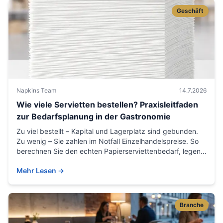
Geschäft
Napkins Team
14.7.2026
Wie viele Servietten bestellen? Praxisleitfaden
zur Bedarfsplanung in der Gastronomie
Zu viel bestellt – Kapital und Lagerplatz sind gebunden.
Zu wenig – Sie zahlen im Notfall Einzelhandelspreise. So
berechnen Sie den echten Papierserviettenbedarf, legen
einen Sicherheitsbestand fest und kaufen im Großhandel
Mehr Lesen
→
ohne Verschwendung.
Branche