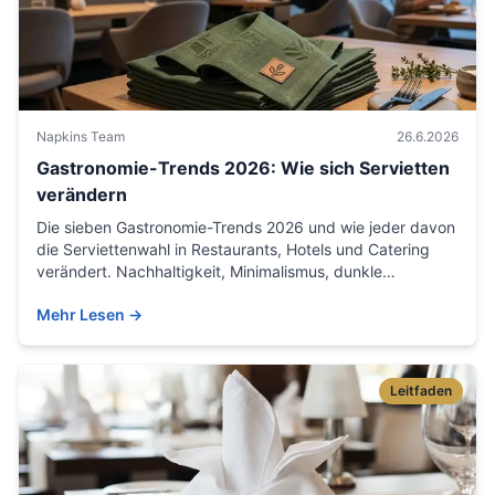
Napkins Team
26.6.2026
Gastronomie-Trends 2026: Wie sich Servietten
verändern
Die sieben Gastronomie-Trends 2026 und wie jeder davon
die Serviettenwahl in Restaurants, Hotels und Catering
verändert. Nachhaltigkeit, Minimalismus, dunkle
Servietten, Personalisierung, QR-Codes, Qualität und
Mehr Lesen
→
Dispenser – konkret für das Gastgewerbe erklärt.
Leitfaden