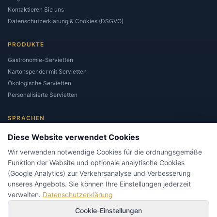
Kontaktieren Sie uns
Datenschutzerklärung & Cookies (DSGVO)
PRODUKTE
Gastronomie-Servietten
Kartonspender mit Servietten
Ökologische Servietten
Personalisierte Servietten
SPRACHEN
Diese Website verwendet Cookies
Wir verwenden notwendige Cookies für die ordnungsgemäße
Funktion der Website und optionale analytische Cookies
(Google Analytics) zur Verkehrsanalyse und Verbesserung
unseres Angebots. Sie können Ihre Einstellungen jederzeit
KONTAKTIEREN SIE UNS
verwalten.
Datenschutzerklärung
biuro@napkins.com.pl
Cookie-Einstellungen
+48 604 953 309