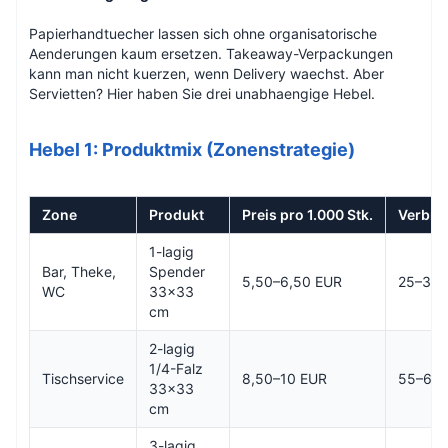
Papierhandtuecher lassen sich ohne organisatorische
Aenderungen kaum ersetzen. Takeaway-Verpackungen
kann man nicht kuerzen, wenn Delivery waechst. Aber
Servietten? Hier haben Sie drei unabhaengige Hebel.
Hebel 1: Produktmix (Zonenstrategie)
Zone
Produkt
Preis pro 1.000 Stk.
Verbra
1-lagig
Bar, Theke,
Spender
5,50–6,50 EUR
25–30 
WC
33x33
cm
2-lagig
1/4-Falz
Tischservice
8,50–10 EUR
55–60 
33x33
cm
3-lagig