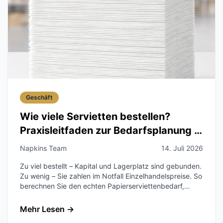
Geschäft
Wie viele Servietten bestellen?
Praxisleitfaden zur Bedarfsplanung in
der Gastronomie
Napkins Team
14. Juli 2026
Zu viel bestellt – Kapital und Lagerplatz sind gebunden.
Zu wenig – Sie zahlen im Notfall Einzelhandelspreise. So
berechnen Sie den echten Papierserviettenbedarf,
legen einen Sicherheitsbestand fest und kaufen im
Großhandel ohne Verschwendung.
Mehr Lesen
→