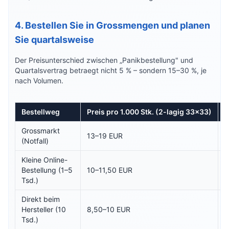
4. Bestellen Sie in Grossmengen und planen
Sie quartalsweise
Der Preisunterschied zwischen „Panikbestellung" und
Quartalsvertrag betraegt nicht 5 % – sondern 15–30 %, je
nach Volumen.
Bestellweg
Preis pro 1.000 Stk. (2-lagig 33x33)
B
Grossmarkt
1
13–19 EUR
(Notfall)
E
Kleine Online-
1
Bestellung (1–5
10–11,50 EUR
E
Tsd.)
Direkt beim
8
Hersteller (10
8,50–10 EUR
E
Tsd.)