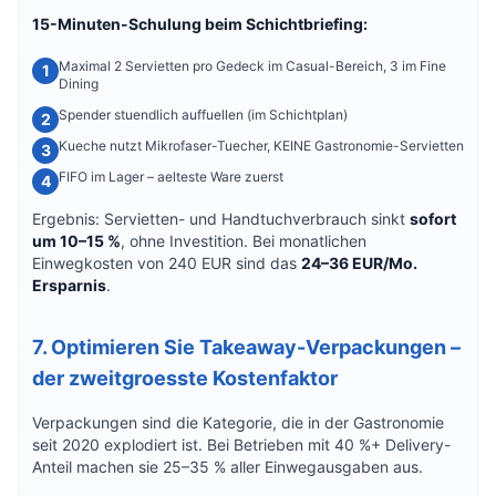
15-Minuten-Schulung beim Schichtbriefing:
Maximal 2 Servietten pro Gedeck im Casual-Bereich, 3 im Fine
Dining
Spender stuendlich auffuellen (im Schichtplan)
Kueche nutzt Mikrofaser-Tuecher, KEINE Gastronomie-Servietten
FIFO im Lager – aelteste Ware zuerst
Ergebnis: Servietten- und Handtuchverbrauch sinkt
sofort
um 10–15 %
, ohne Investition. Bei monatlichen
Einwegkosten von 240 EUR sind das
24–36 EUR/Mo.
Ersparnis
.
7. Optimieren Sie Takeaway-Verpackungen –
der zweitgroesste Kostenfaktor
Verpackungen sind die Kategorie, die in der Gastronomie
seit 2020 explodiert ist. Bei Betrieben mit 40 %+ Delivery-
Anteil machen sie 25–35 % aller Einwegausgaben aus.