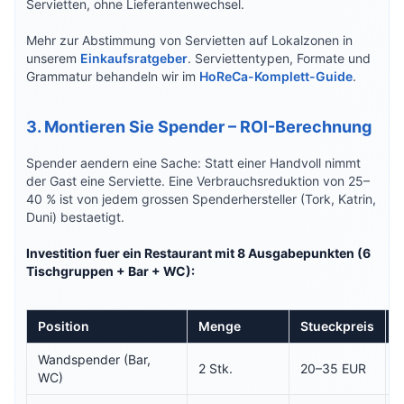
Servietten, ohne Lieferantenwechsel.
Mehr zur Abstimmung von Servietten auf Lokalzonen in
unserem
Einkaufsratgeber
. Serviettentypen, Formate und
Grammatur behandeln wir im
HoReCa-Komplett-Guide
.
3. Montieren Sie Spender – ROI-Berechnung
Spender aendern eine Sache: Statt einer Handvoll nimmt
der Gast eine Serviette. Eine Verbrauchsreduktion von 25–
40 % ist von jedem grossen Spenderhersteller (Tork, Katrin,
Duni) bestaetigt.
Investition fuer ein Restaurant mit 8 Ausgabepunkten (6
Tischgruppen + Bar + WC):
Position
Menge
Stueckpreis
Wandspender (Bar,
2 Stk.
20–35 EUR
WC)