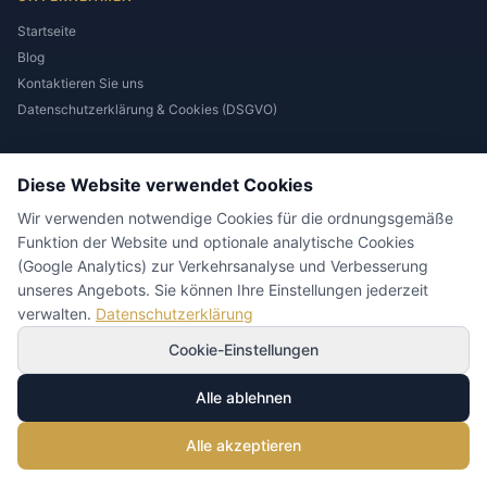
Startseite
Blog
Kontaktieren Sie uns
Datenschutzerklärung & Cookies (DSGVO)
PRODUKTE
Diese Website verwendet Cookies
Gastronomie-Servietten
Wir verwenden notwendige Cookies für die ordnungsgemäße
Kartonspender mit Servietten
Funktion der Website und optionale analytische Cookies
Ökologische Servietten
(Google Analytics) zur Verkehrsanalyse und Verbesserung
Personalisierte Servietten
unseres Angebots. Sie können Ihre Einstellungen jederzeit
verwalten.
Datenschutzerklärung
SPRACHEN
Cookie-Einstellungen
Alle ablehnen
Alle akzeptieren
KONTAKTIEREN SIE UNS