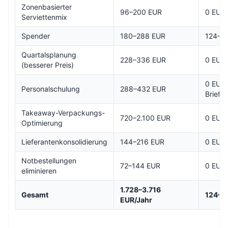
Zonenbasierter
96–200 EUR
0 EUR
Serviettenmix
Spender
180–288 EUR
124–20
Quartalsplanung
228–336 EUR
0 EUR
(besserer Preis)
0 EUR 
Personalschulung
288–432 EUR
Briefin
Takeaway-Verpackungs-
720–2.100 EUR
0 EUR
Optimierung
Lieferantenkonsolidierung
144–216 EUR
0 EUR
Notbestellungen
72–144 EUR
0 EUR
eliminieren
1.728–3.716
Gesamt
124–2
EUR/Jahr