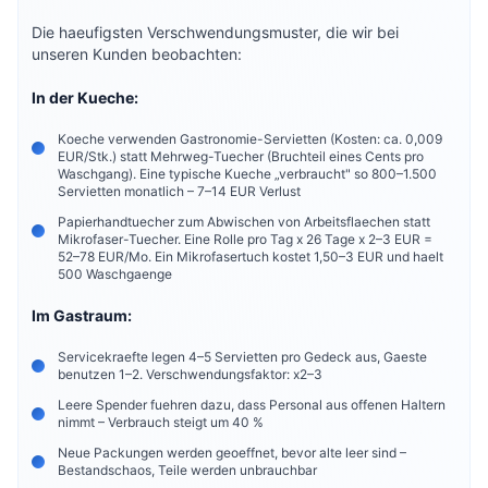
Die haeufigsten Verschwendungsmuster, die wir bei
unseren Kunden beobachten:
In der Kueche:
Koeche verwenden Gastronomie-Servietten (Kosten: ca. 0,009
EUR/Stk.) statt Mehrweg-Tuecher (Bruchteil eines Cents pro
Waschgang). Eine typische Kueche „verbraucht" so 800–1.500
Servietten monatlich – 7–14 EUR Verlust
Papierhandtuecher zum Abwischen von Arbeitsflaechen statt
Mikrofaser-Tuecher. Eine Rolle pro Tag x 26 Tage x 2–3 EUR =
52–78 EUR/Mo. Ein Mikrofasertuch kostet 1,50–3 EUR und haelt
500 Waschgaenge
Im Gastraum:
Servicekraefte legen 4–5 Servietten pro Gedeck aus, Gaeste
benutzen 1–2. Verschwendungsfaktor: x2–3
Leere Spender fuehren dazu, dass Personal aus offenen Haltern
nimmt – Verbrauch steigt um 40 %
Neue Packungen werden geoeffnet, bevor alte leer sind –
Bestandschaos, Teile werden unbrauchbar