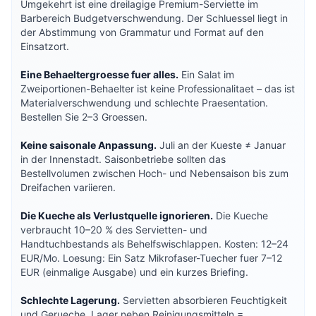
Umgekehrt ist eine dreilagige Premium-Serviette im
Barbereich Budgetverschwendung. Der Schluessel liegt in
der Abstimmung von Grammatur und Format auf den
Einsatzort.
Eine Behaeltergroesse fuer alles.
Ein Salat im
Zweiportionen-Behaelter ist keine Professionalitaet – das ist
Materialverschwendung und schlechte Praesentation.
Bestellen Sie 2–3 Groessen.
Keine saisonale Anpassung.
Juli an der Kueste ≠ Januar
in der Innenstadt. Saisonbetriebe sollten das
Bestellvolumen zwischen Hoch- und Nebensaison bis zum
Dreifachen variieren.
Die Kueche als Verlustquelle ignorieren.
Die Kueche
verbraucht 10–20 % des Servietten- und
Handtuchbestands als Behelfswischlappen. Kosten: 12–24
EUR/Mo. Loesung: Ein Satz Mikrofaser-Tuecher fuer 7–12
EUR (einmalige Ausgabe) und ein kurzes Briefing.
Schlechte Lagerung.
Servietten absorbieren Feuchtigkeit
und Gerueche. Lager neben Reinigungsmitteln =