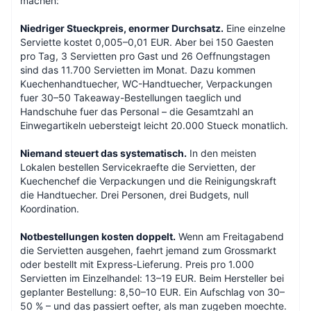
machen:
Niedriger Stueckpreis, enormer Durchsatz.
Eine einzelne
Serviette kostet 0,005–0,01 EUR. Aber bei 150 Gaesten
pro Tag, 3 Servietten pro Gast und 26 Oeffnungstagen
sind das 11.700 Servietten im Monat. Dazu kommen
Kuechenhandtuecher, WC-Handtuecher, Verpackungen
fuer 30–50 Takeaway-Bestellungen taeglich und
Handschuhe fuer das Personal – die Gesamtzahl an
Einwegartikeln uebersteigt leicht 20.000 Stueck monatlich.
Niemand steuert das systematisch.
In den meisten
Lokalen bestellen Servicekraefte die Servietten, der
Kuechenchef die Verpackungen und die Reinigungskraft
die Handtuecher. Drei Personen, drei Budgets, null
Koordination.
Notbestellungen kosten doppelt.
Wenn am Freitagabend
die Servietten ausgehen, faehrt jemand zum Grossmarkt
oder bestellt mit Express-Lieferung. Preis pro 1.000
Servietten im Einzelhandel: 13–19 EUR. Beim Hersteller bei
geplanter Bestellung: 8,50–10 EUR. Ein Aufschlag von 30–
50 % – und das passiert oefter, als man zugeben moechte.