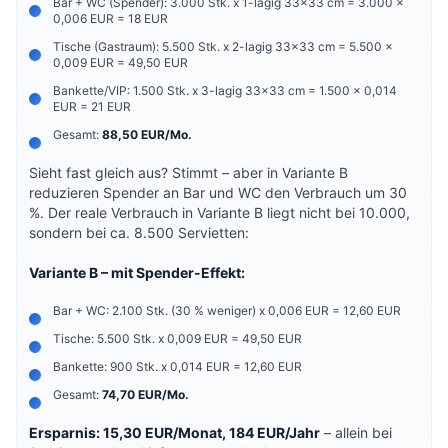
Bar + WC (Spender): 3.000 Stk. x 1-lagig 33x33 cm = 3.000 x
0,006 EUR = 18 EUR
Tische (Gastraum): 5.500 Stk. x 2-lagig 33x33 cm = 5.500 x
0,009 EUR = 49,50 EUR
Bankette/VIP: 1.500 Stk. x 3-lagig 33x33 cm = 1.500 x 0,014
EUR = 21 EUR
Gesamt:
88,50 EUR/Mo.
Sieht fast gleich aus? Stimmt – aber in Variante B
reduzieren Spender an Bar und WC den Verbrauch um 30
%. Der reale Verbrauch in Variante B liegt nicht bei 10.000,
sondern bei ca. 8.500 Servietten:
Variante B – mit Spender-Effekt:
Bar + WC: 2.100 Stk. (30 % weniger) x 0,006 EUR = 12,60 EUR
Tische: 5.500 Stk. x 0,009 EUR = 49,50 EUR
Bankette: 900 Stk. x 0,014 EUR = 12,60 EUR
Gesamt:
74,70 EUR/Mo.
Ersparnis: 15,30 EUR/Monat, 184 EUR/Jahr
– allein bei