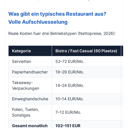
Was gibt ein typisches Restaurant aus?
Volle Aufschluesselung
Reale Kosten fuer drei Betriebstypen (Nettopreise, 2026):
Kategorie
Bistro / Fast Casual (60 Plaetze)
C
Servietten
52–72 EUR/Mo.
9
Papierhandtuecher
19–29 EUR/Mo.
3
Takeaway-
14–24 EUR/Mo.
2
Verpackungen
Einweghandschuhe
10–14 EUR/Mo.
1
Folien, Tueten,
7–12 EUR/Mo.
1
Sonstiges
Gesamt monatlich
102–151 EUR
1