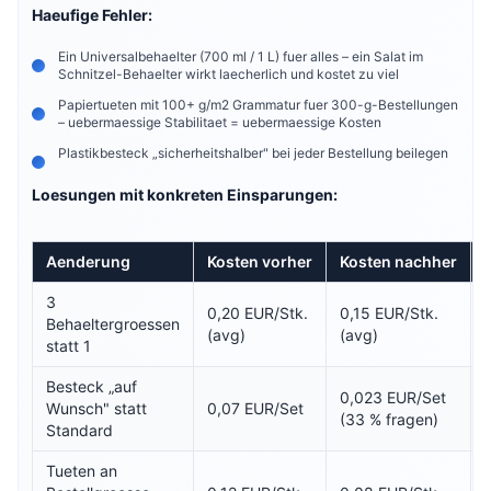
Haeufige Fehler:
Ein Universalbehaelter (700 ml / 1 L) fuer alles – ein Salat im
Schnitzel-Behaelter wirkt laecherlich und kostet zu viel
Papiertueten mit 100+ g/m2 Grammatur fuer 300-g-Bestellungen
– uebermaessige Stabilitaet = uebermaessige Kosten
Plastikbesteck „sicherheitshalber" bei jeder Bestellung beilegen
Loesungen mit konkreten Einsparungen:
Aenderung
Kosten vorher
Kosten nachher
3
0,20 EUR/Stk.
0,15 EUR/Stk.
Behaeltergroessen
(avg)
(avg)
statt 1
Besteck „auf
0,023 EUR/Set
Wunsch" statt
0,07 EUR/Set
(33 % fragen)
Standard
Tueten an