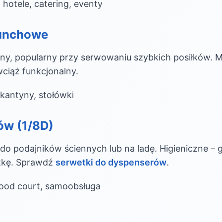
 hotele, catering, eventy
lunchowe
y, popularny przy serwowaniu szybkich posiłków. Mn
ciąż funkcjonalny.
 kantyny, stołówki
ów (1/8D)
do podajników ściennych lub na ladę. Higieniczne –
tkę. Sprawdź
serwetki do dyspenserów
.
food court, samoobsługa