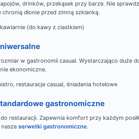
napojów, drinków, przekąsek przy barze. Nie sprawdz
ie chronią dłonie przed zimną szklanką.
 kawiarnie (do kawy z ciastkiem)
niwersalne
 rozmiar w gastronomii casual. Wystarczająco duże d
śnie ekonomiczne.
istro, restauracje casual, śniadania hotelowe
standardowe gastronomiczne
 do restauracji. Zapewnia komfort przy każdym posił
ź nasze
serwetki gastronomiczne
.