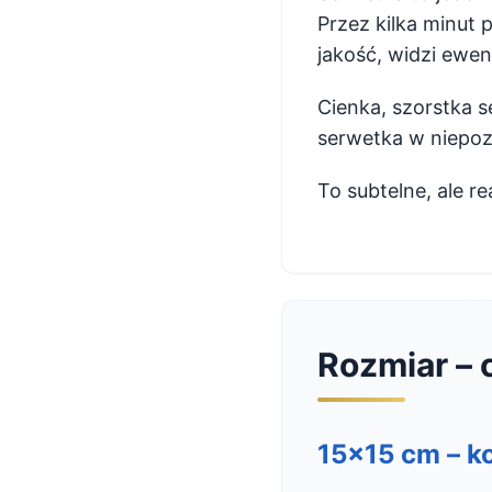
Przez kilka minut 
jakość, widzi ewe
Cienka, szorstka 
serwetka w niepo
To subtelne, ale re
Rozmiar – 
15×15 cm – k