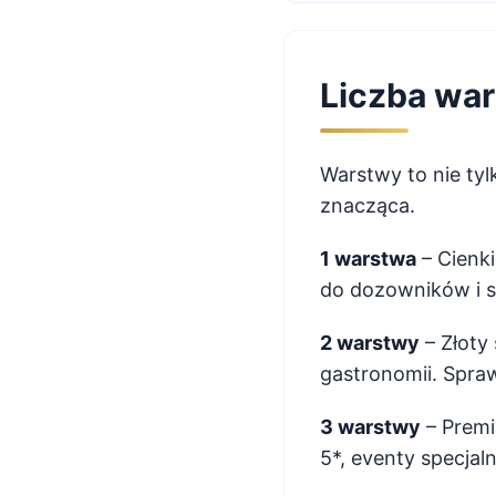
Liczba war
Warstwy to nie ty
znacząca.
1 warstwa
– Cienki
do dozowników i sz
2 warstwy
– Złoty
gastronomii. Spraw
3 warstwy
– Premi
5*, eventy specjaln