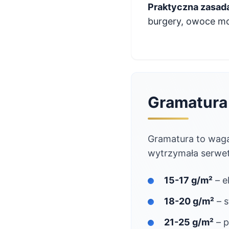
Praktyczna zasad
burgery, owoce mo
Gramatura
Gramatura to waga
wytrzymała serwet
15-17 g/m²
– e
18-20 g/m²
– s
21-25 g/m²
– p