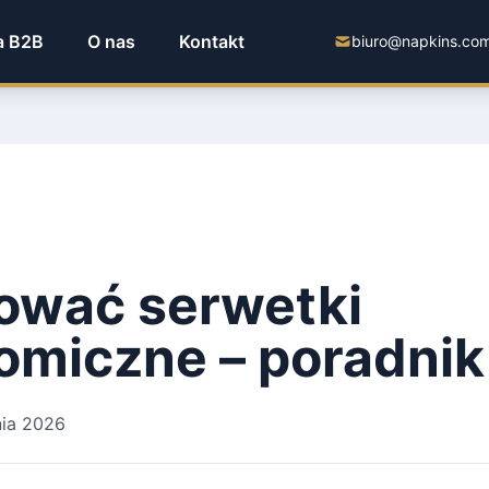
a B2B
O nas
Kontakt
biuro@napkins.com
ować serwetki
omiczne – poradnik
nia 2026