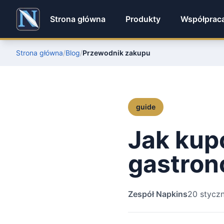
Strona główna
Produkty
Współprac
Strona główna
/
Blog
/
Przewodnik zakupu
guide
Jak kup
gastron
Zespół Napkins
20 stycz