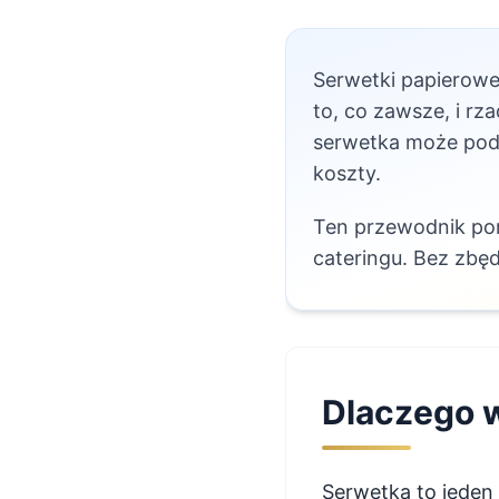
Serwetki papierowe 
to, co zawsze, i r
serwetka może podn
koszty.
Ten przewodnik pom
cateringu. Bez zbęd
Dlaczego 
Serwetka to jeden