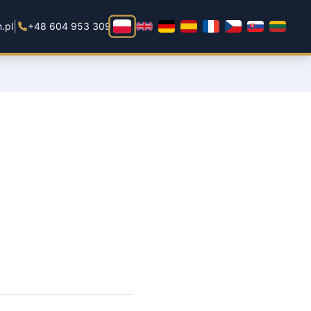
|
.pl
+48 604 953 309