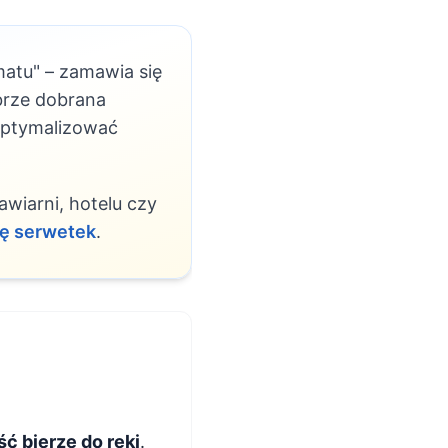
matu" – zamawia się
brze dobrana
optymalizować
wiarni, hotelu czy
tę serwetek
.
ć bierze do ręki
.