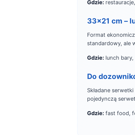
Gdzie:
restauracje,
33×21 cm – 
Format ekonomiczn
standardowy, ale w
Gdzie:
lunch bary,
Do dozownik
Składane serwetki 
pojedynczą serwe
Gdzie:
fast food, 