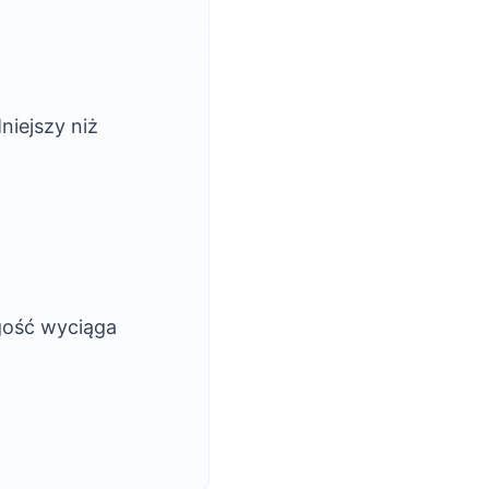
iejszy niż
 gość wyciąga