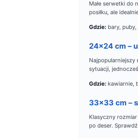
Małe serwetki do 
posiłku, ale idealn
Gdzie:
bary, puby,
24×24 cm – u
Najpopularniejszy
sytuacji, jednocze
Gdzie:
kawiarnie, b
33×33 cm – 
Klasyczny rozmiar
po deser. Sprawd