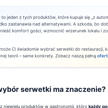
to jeden z tych produktów, które kupuje się „z auto
zadko zastanawia nad alternatywami. A szkoda, bo do
ieść komfort gości, wzmocnić wizerunek lokalu i z
oże Ci świadomie wybrać serwetki do restauracji, ka
nej teorii – same konkrety. Zobacz naszą pełną
ofer
wybór serwetki ma znaczenie?
 z niewielu produktów w gastronomii, który
każdy goś