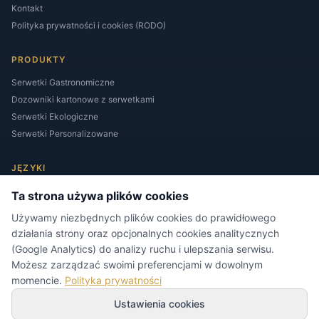
Kontakt
Polityka prywatności i cookies (RODO)
PRODUKTY
Serwetki Gastronomiczne
Dozowniki kartonowe z serwetkami
Serwetki Ekologiczne
Serwetki Personalizowane
JĘZYKI
Ta strona używa plików cookies
Używamy niezbędnych plików cookies do prawidłowego
działania strony oraz opcjonalnych cookies analitycznych
(Google Analytics) do analizy ruchu i ulepszania serwisu.
Możesz zarządzać swoimi preferencjami w dowolnym
KONTAKT
momencie.
Polityka prywatności
biuro@napkins.com.pl
Ustawienia cookies
+48 604 953 309