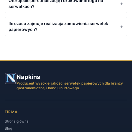
Oferujecie personalizację i drukowanie logo na
+
serwetkach?
Ile czasu zajmuje realizacja zamówienia serwetek
+
papierowych?
Napkins
Producent wysokiej jakości serwetek papierowych dla branży
gastronomicznej i handlu hurtowego.
FIRMA
Strona główna
Blog