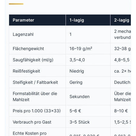
Parameter
1-lagig
2-lagig
2 mechani
Lagenzahl
1
verbunden
Flächengewicht
16–19 g/m²
32–38 g/m
Saugfähigkeit (ml/g)
3,5–4,0
4,8–5,5
Reißfestigkeit
Niedrig
ca. 2× höh
Steifigkeit / Faltbarkeit
Gering
Deutlich
Formstabilität über die
Über die 
Sekunden
Mahlzeit
Mahlzeit
Preis pro 1.000 (33×33)
5–6 €
8–10 €
Verbrauch pro Gast
3–5 Stück
1,5–2,5 St
Echte Kosten pro