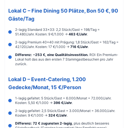
Lokal C – Fine Dining 50 Plätze, Bon 50 €, 90
Gäste/Tag
2-lagig Standard 33×33: 2,2 Stück/Gast = 198/Tag =
51.480/Jahr. Kosten: 9 €/1.000 →
463 €/Jahr
.
2-lagig Premium 40×40 mit Prägung: 1,8 Stück/Gast = 162/Tag =
42.120/Jahr. Kosten: 17 €/1.000 →
716 €/Jahr
.
Differenz: −253 €, eine Qualitätsinvestition.
ROI: Ein Premium-
Lokal holt das aus den ersten 7 Stammgastbesuchen pro Jahr
zurück.
Lokal D – Event-Catering, 1.200
Gedecke/Monat, 15 €/Person
1-lagig gefaltet: 5 Stück/Gast = 6.000/Monat = 72.000/Jahr.
Kosten: 5,50 €/1.000 →
396 €/Jahr
.
2-lagig gefaltet: 2,5 Stück/Gast = 3.000/Monat = 36.000/Jahr.
Kosten: 9 €/1.000 →
324 €/Jahr
.
Differenz: 72 € zugunsten 2-lagig
, plus deutlich besseres
Gästefeedback (Catering konvertiert über Empfehlungen).