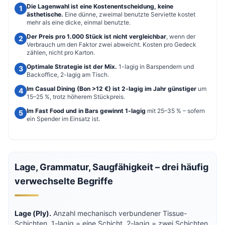
Die Lagenwahl ist eine Kostenentscheidung, keine
ästhetische.
Eine dünne, zweimal benutzte Serviette kostet
mehr als eine dicke, einmal benutzte.
Der Preis pro 1.000 Stück ist nicht vergleichbar
, wenn der
Verbrauch um den Faktor zwei abweicht. Kosten pro Gedeck
zählen, nicht pro Karton.
Optimale Strategie ist der Mix.
1-lagig in Barspendern und
Backoffice, 2-lagig am Tisch.
Im Casual Dining (Bon >12 €) ist 2-lagig im Jahr günstiger
um
15–25 %, trotz höherem Stückpreis.
Im Fast Food und in Bars gewinnt 1-lagig
mit 25–35 % – sofern
ein Spender im Einsatz ist.
Lage, Grammatur, Saugfähigkeit – drei häufig
verwechselte Begriffe
Lage (Ply).
Anzahl mechanisch verbundener Tissue-
Schichten. 1-lagig = eine Schicht. 2-lagig = zwei Schichten,