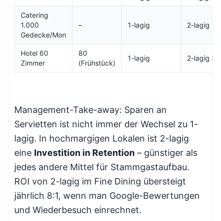
Catering
1.000
–
1-lagig
2-lagig
Gedecke/Mon
Hotel 60
80
1-lagig
2-lagig 3
Zimmer
(Frühstück)
Management-Take-away: Sparen an
Servietten ist nicht immer der Wechsel zu 1-
lagig. In hochmargigen Lokalen ist 2-lagig
eine
Investition in Retention
– günstiger als
jedes andere Mittel für Stammgastaufbau.
ROI von 2-lagig im Fine Dining übersteigt
jährlich 8:1, wenn man Google-Bewertungen
und Wiederbesuch einrechnet.