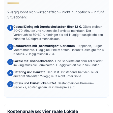
2-lagig lohnt sich wirtschaftlich – nicht nur optisch – in fünf
Situationen:
Casual Dining mit Durchschnittsbon über 12 €.
Gäste bleiben
40–70 Minuten und nutzen die Serviette mehrfach. Der
Verbrauch ist 50–60 % niedriger als bei 1-lagig – das gleicht den
höheren Stückpreis mehr als aus.
Restaurants mit „schmutzigen" Gerichten
– Rippchen, Burger,
Meeresfrüchte. 1-lagig reißt beim ersten Einsatz; Gäste greifen 4–
6 Stück. 2-lagig reicht in 2–3.
Lokale mit Tischdekoration.
Eine Serviette auf dem Teller oder
im Ring muss die Form halten. 1-lagig verliert sie in Sekunden.
Catering und Bankett.
Der Gast isst stehend, hält den Teller,
erwartet Stabilität. 2-lagig reißt nicht unter Soße.
Hotels und Frühstücksbuffet.
Bestandteil des Premium-
Gedecks, Kosten gehen im Zimmerpreis auf.
Kostenanalyse: vier reale Lokale