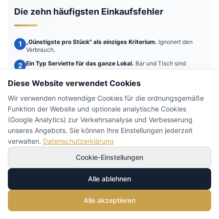
Die zehn häufigsten Einkaufsfehler
„Günstigste pro Stück" als einziges Kriterium.
Ignoriert den
Verbrauch.
Ein Typ Serviette für das ganze Lokal.
Bar und Tisch sind
unterschiedlich.
Diese Website verwendet Cookies
Saugfähigkeit ignorieren.
Eine dünne Serviette neben Suppe
wird doppelt verbraucht.
Wir verwenden notwendige Cookies für die ordnungsgemäße
Kalkulation pro Stück statt pro Gedeck.
KPI: „€ pro Beleg".
Funktion der Website und optionale analytische Cookies
(Google Analytics) zur Verkehrsanalyse und Verbesserung
Inkonsistenz zur Positionierung.
Fine Dining mit 1-lagig.
unseres Angebots. Sie können Ihre Einstellungen jederzeit
Saisonalität ignorieren.
Kein Puffer = Notkäufe +30–50 %.
verwalten.
Datenschutzerklärung
Keine Formatstandardisierung.
Drei Größen in einem Lokal =
Lagerchaos und Spenderfehlfunktionen.
Cookie-Einstellungen
Schlechte Lagerung.
5–10 % Verlust durch Feuchte und Geruch.
Alle ablehnen
Keine Jahrespreisverhandlung.
Spotpreis vs Kontraktpreis: 8–18
% Differenz.
Alle akzeptieren
Kein Verbrauchsaudit.
Ein Lokal, das den Monatsverbrauch
nicht kennt, kann nichts optimieren.