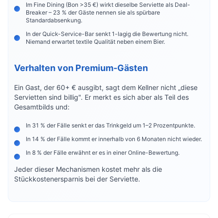
Im Fine Dining (Bon >35 €) wirkt dieselbe Serviette als Deal-
Breaker – 23 % der Gäste nennen sie als spürbare
Standardabsenkung.
In der Quick-Service-Bar senkt 1-lagig die Bewertung nicht.
Niemand erwartet textile Qualität neben einem Bier.
Verhalten von Premium-Gästen
Ein Gast, der 60+ € ausgibt, sagt dem Kellner nicht „diese
Servietten sind billig". Er merkt es sich aber als Teil des
Gesamtbilds und:
In 31 % der Fälle senkt er das Trinkgeld um 1–2 Prozentpunkte.
In 14 % der Fälle kommt er innerhalb von 6 Monaten nicht wieder.
In 8 % der Fälle erwähnt er es in einer Online-Bewertung.
Jeder dieser Mechanismen kostet mehr als die
Stückkostenersparnis bei der Serviette.