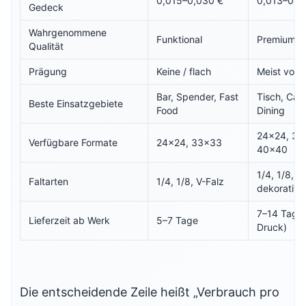
0,015–0,030 €
0,013–0,0
Gedeck
Wahrgenommene
Funktional
Premium-or
Qualität
Prägung
Keine / flach
Meist vor
Bar, Spender, Fast
Tisch, Cas
Beste Einsatzgebiete
Food
Dining
24×24, 33
Verfügbare Formate
24×24, 33×33
40×40
1/4, 1/8, 1/
Faltarten
1/4, 1/8, V-Falz
dekorativ
7–14 Tage 
Lieferzeit ab Werk
5–7 Tage
Druck)
Die entscheidende Zeile heißt „Verbrauch pro