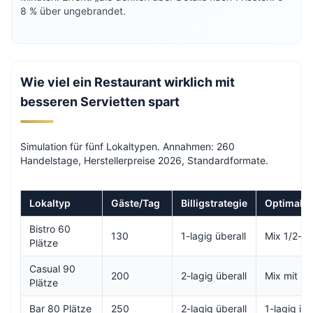
8 % über ungebrandet.
Wie viel ein Restaurant wirklich mit
besseren Servietten spart
Simulation für fünf Lokaltypen. Annahmen: 260
Handelstage, Herstellerpreise 2026, Standardformate.
Lokaltyp
Gäste/Tag
Billigstrategie
Optimale 
Bistro 60
130
1-lagig überall
Mix 1/2-la
Plätze
Casual 90
200
2-lagig überall
Mix mit S
Plätze
Bar 80 Plätze
250
2-lagig überall
1-lagig im