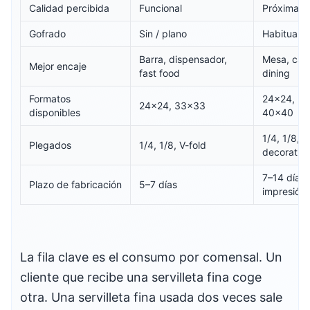
Calidad percibida
Funcional
Próxima a
Gofrado
Sin / plano
Habitual
Barra, dispensador,
Mesa, casu
Mejor encaje
fast food
dining
Formatos
24×24, 3
24×24, 33×33
disponibles
40×40
1/4, 1/8, 1
Plegados
1/4, 1/8, V-fold
decorativ
7–14 días 
Plazo de fabricación
5–7 días
impresión)
La fila clave es el consumo por comensal. Un
cliente que recibe una servilleta fina coge
otra. Una servilleta fina usada dos veces sale