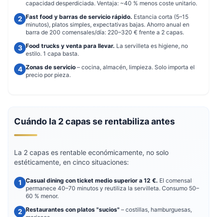
capacidad desperdiciada. Ventaja: ~40 % menos coste unitario.
Fast food y barras de servicio rápido.
Estancia corta (5–15
minutos), platos simples, expectativas bajas. Ahorro anual en
barra de 200 comensales/día: 220–320 € frente a 2 capas.
Food trucks y venta para llevar.
La servilleta es higiene, no
estilo. 1 capa basta.
Zonas de servicio
– cocina, almacén, limpieza. Solo importa el
precio por pieza.
Cuándo la 2 capas se rentabiliza antes
La 2 capas es rentable económicamente, no solo
estéticamente, en cinco situaciones:
Casual dining con ticket medio superior a 12 €.
El comensal
permanece 40–70 minutos y reutiliza la servilleta. Consumo 50–
60 % menor.
Restaurantes con platos "sucios"
– costillas, hamburguesas,