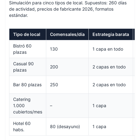
Simulación para cinco tipos de local. Supuestos: 260 días
de actividad, precios de fabricante 2026, formatos
estándar.
Tipo de local
Comensales/día
Estrategia barata
E
Bistró 60
130
1 capa en todo
M
plazas
Casual 90
M
200
2 capas en todo
plazas
d
1
Bar 80 plazas
250
2 capas en todo
d
Catering
1.000
–
1 capa
2
cubiertos/mes
Hotel 60
80 (desayuno)
1 capa
2
habs.