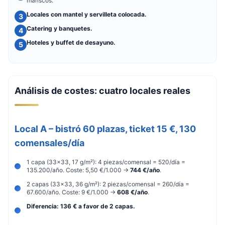
mariscos.
Locales con mantel y servilleta colocada.
Catering y banquetes.
Hoteles y buffet de desayuno.
Análisis de costes: cuatro locales reales
Local A – bistró 60 plazas, ticket 15 €, 130
comensales/día
1 capa (33×33, 17 g/m²): 4 piezas/comensal = 520/día =
135.200/año. Coste: 5,50 €/1.000 →
744 €/año
.
2 capas (33×33, 36 g/m²): 2 piezas/comensal = 260/día =
67.600/año. Coste: 9 €/1.000 →
608 €/año
.
Diferencia: 136 € a favor de 2 capas.