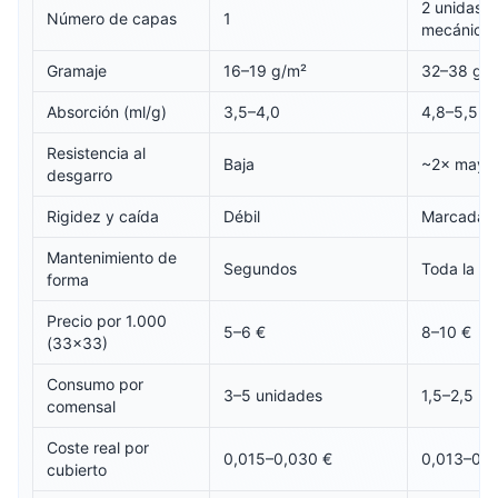
2 unidas
Número de capas
1
mecánica
Gramaje
16–19 g/m²
32–38 g/
Absorción (ml/g)
3,5–4,0
4,8–5,5
Resistencia al
Baja
~2× mayo
desgarro
Rigidez y caída
Débil
Marcada
Mantenimiento de
Segundos
Toda la c
forma
Precio por 1.000
5–6 €
8–10 €
(33×33)
Consumo por
3–5 unidades
1,5–2,5 u
comensal
Coste real por
0,015–0,030 €
0,013–0,0
cubierto