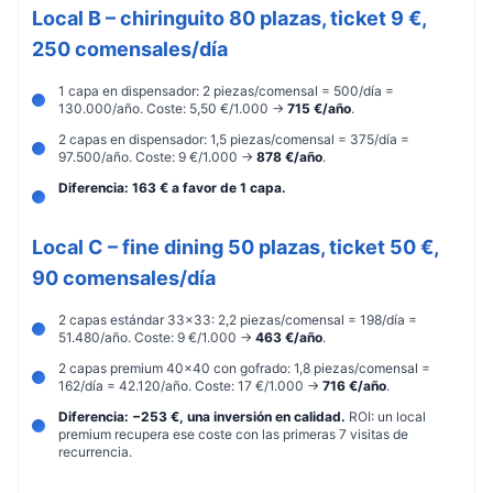
Local B – chiringuito 80 plazas, ticket 9 €,
250 comensales/día
1 capa en dispensador: 2 piezas/comensal = 500/día =
130.000/año. Coste: 5,50 €/1.000 →
715 €/año
.
2 capas en dispensador: 1,5 piezas/comensal = 375/día =
97.500/año. Coste: 9 €/1.000 →
878 €/año
.
Diferencia: 163 € a favor de 1 capa.
Local C – fine dining 50 plazas, ticket 50 €,
90 comensales/día
2 capas estándar 33×33: 2,2 piezas/comensal = 198/día =
51.480/año. Coste: 9 €/1.000 →
463 €/año
.
2 capas premium 40×40 con gofrado: 1,8 piezas/comensal =
162/día = 42.120/año. Coste: 17 €/1.000 →
716 €/año
.
Diferencia: −253 €, una inversión en calidad.
ROI: un local
premium recupera ese coste con las primeras 7 visitas de
recurrencia.