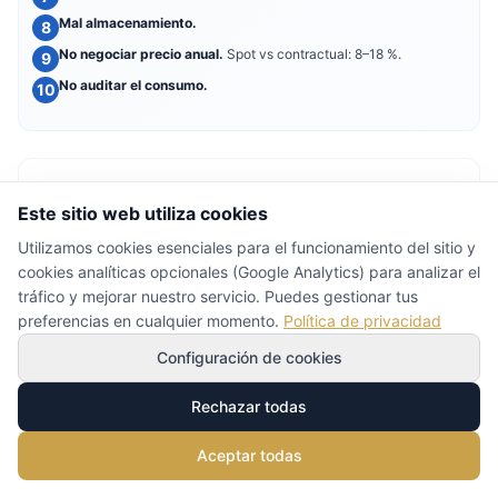
Mal almacenamiento.
No negociar precio anual.
Spot vs contractual: 8–18 %.
No auditar el consumo.
Decisión en 60 segundos
Este sitio web utiliza cookies
Utilizamos cookies esenciales para el funcionamiento del sitio y
Tres preguntas, tres decisiones:
cookies analíticas opcionales (Google Analytics) para analizar el
tráfico y mejorar nuestro servicio. Puedes gestionar tus
¿Dónde?
Barra/dispensador → 1 capa. Mesa → 2 capas.
preferencias en cualquier momento.
Política de privacidad
¿Ticket medio?
<10 € → 1 capa. 10–20 € → mixto. >20 € → 2
capas.
Configuración de cookies
¿Plato "sucio"?
Sí → 2 capas. No → 1 capa.
Rechazar todas
En la mayoría de locales la estrategia óptima es
combinar
las dos
en zonas distintas.
Aceptar todas