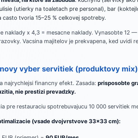
ulisie (utierky na toaletach pre personal), bar (koktejl
a casto tvoria 15–25 % celkovej spotreby.
ne naklady x 4,3 = mesacne naklady. Vynasobte 12 —
azovky. Vacsina majitelov je prekvapena, ked uvidi re
novy vyber servitiek (produktovy mix)
 najrychlejsi financny efekt. Zasada:
prisposobte gr
zitia, nie prestizi prevadzky.
ia pre restauraciu spotrebuvajucu 10 000 servitiek m
ptimalizacie (vsade dvojvrstvove 33x33 cm):
9 EUR (priemer) =
90 EUR/mes.