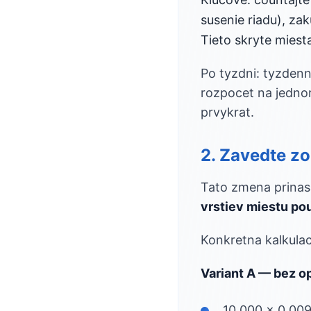
susenie riadu), zak
Tieto skryte miest
Po tyzdni: tyzden
rozpocet na jednor
prvykrat.
2. Zavedte zo
Tato zmena prinasa
vrstiev miestu pou
Konkretna kalkulac
Variant A — bez o
10 000 x 0,00