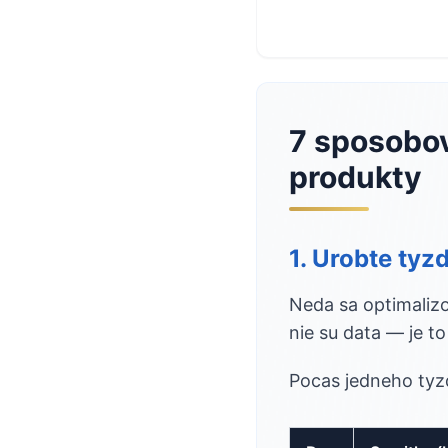
7 sposobov
produkty
1. Urobte tyz
Neda sa optimalizo
nie su data — je t
Pocas jedneho tyzd