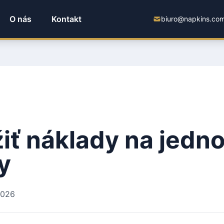
O nás
Kontakt
biuro@napkins.com
žiť náklady na jedn
y
2026