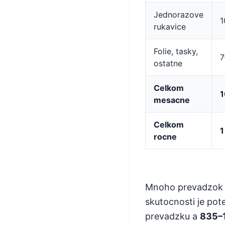
Jednorazove
1
rukavice
Folie, tasky,
7
ostatne
Celkom
1
mesacne
Celkom
1
rocne
Mnoho prevadzok to
skutocnosti je po
prevadzku a
835–1