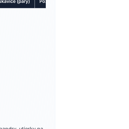
ukavice (pary)
Poznamky
handry, utierky na