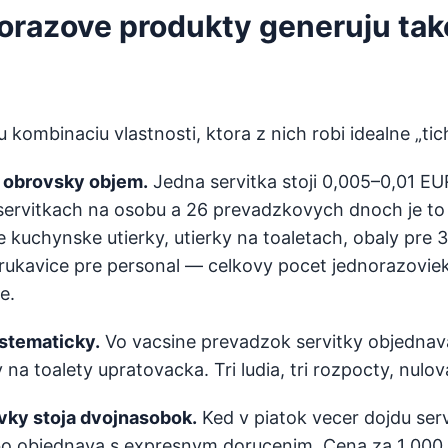
orazove produkty generuju ta
kombinaciu vlastnosti, ktora z nich robi idealne „tic
, obrovsky objem.
Jedna servitka stoji 0,005–0,01 EUR
ervitkach na osobu a 26 prevadzkovych dnoch je to 1
te kuchynske utierky, utierky na toaletach, obaly pr
rukavice pre personal — celkovy pocet jednorazoviek
e.
ystematicky.
Vo vacsine prevadzok servitky objednava
 na toalety upratovacka. Tri ludia, tri rozpocty, nulo
vky stoja dvojnasobok.
Ked v piatok vecer dojdu serv
o objednava s expresnym dorucenim. Cena za 1 000 s