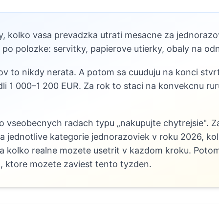
dy, kolko vasa prevadzka utrati mesacne za jednoraz
po polozke: servitky, papierove utierky, obaly na odn
 to nikdy nerata. A potom sa cuuduju na konci stvrt
li 1 000–1 200 EUR. Za rok to staci na konvekcnu ru
 o vseobecnych radach typu „nakupujte chytrejsie". 
ja jednotlive kategorie jednorazoviek v roku 2026, ko
a a kolko realne mozete usetrit v kazdom kroku. Pot
 ktore mozete zaviest tento tyzden.