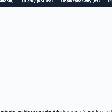
balenia)
Utierky (kotuce)
Obaly takeaway (ks)
R
e
miesta, na ktore sa zabudda
: kuchynu (servitky ako 