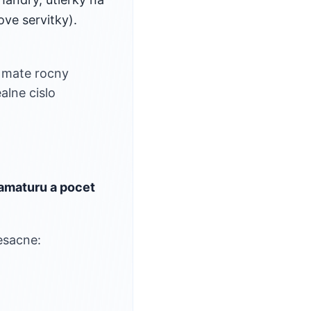
ove servitky).
 mate rocny
alne cislo
amaturu a pocet
esacne: