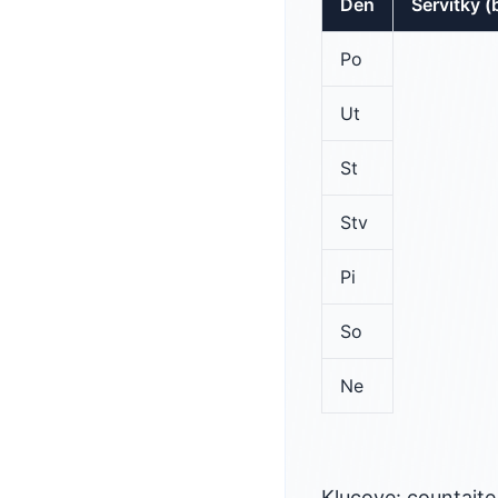
Den
Servitky (
Po
Ut
St
Stv
Pi
So
Ne
Klucove: countajt