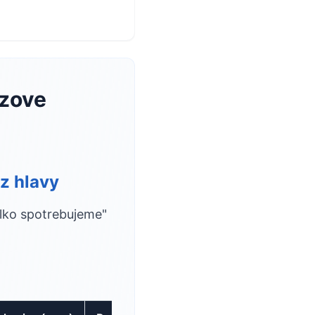
azove
 z hlavy
olko spotrebujeme"