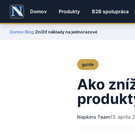
Domov
Produkty
B2B spolupráca
Domov
/
Blog
/
Znížiť náklady na jednorazové
guide
Ako zní
produkt
Napkins Team
13. apríla 