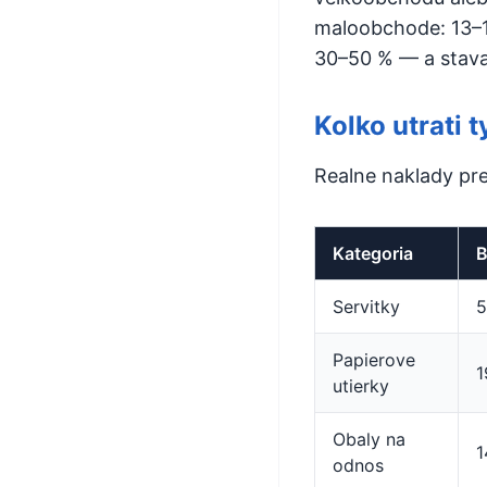
maloobchode: 13–1
30–50 % — a stava 
Kolko utrati 
Realne naklady pre
Kategoria
B
Servitky
5
Papierove
1
utierky
Obaly na
1
odnos