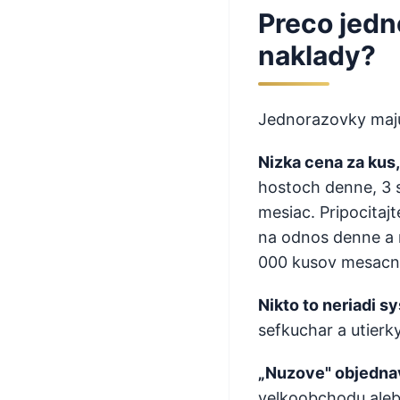
Preco jedn
naklady?
Jednorazovky maju 
Nizka cena za kus
hostoch denne, 3 s
mesiac. Pripocitaj
na odnos denne a 
000 kusov mesacn
Nikto to neriadi s
sefkuchar a utierky
„Nuzove" objedna
velkoobchodu aleb