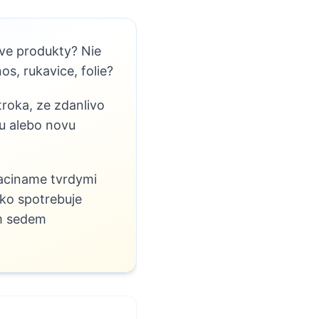
ove produkty? Nie
os, rukavice, folie?
roka, ze zdanlivo
ru alebo novu
Zaciname tvrdymi
lko spotrebuje
om sedem