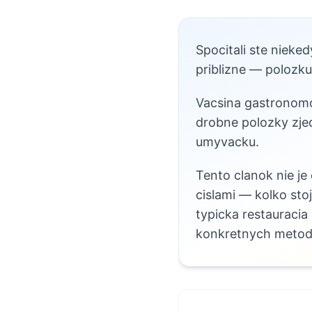
Spocitali ste nieke
priblizne — polozku 
Vacsina gastronomov
drobne polozky zjed
umyvacku.
Tento clanok nie je
cislami — kolko sto
typicka restauraci
konkretnych metod,