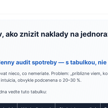
, ako znizit naklady na jednor
denny audit spotreby — s tabulkou, nie
vat nieco, co nemeriate. Problem: „priblizne viem, k
o intuicia, obvykle podcenena o 20–30 %.
na vedte tuto tabulku: