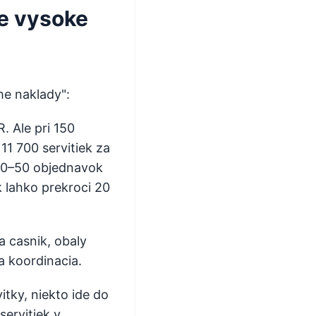
ke vysoke
he naklady":
. Ale pri 150
1 700 servitiek za
e 30–50 objednavok
 lahko prekroci 20
 casnik, obaly
va koordinacia.
itky, niekto ide do
ervitiek v