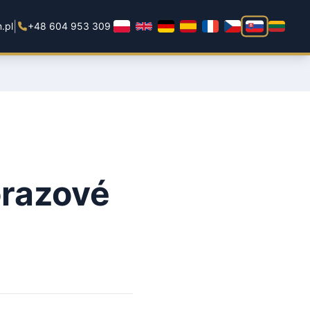
|
.pl
+48 604 953 309
orazové