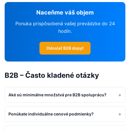
Naceňme váš objem
Ponuka prispôsobená vašej prevádzke do 24
hodín.
Odoslať B2B dopyt
B2B – Často kladené otázky
+
Aké sú minimálne množstvá pre B2B spoluprácu?
+
Ponúkate individuálne cenové podmienky?