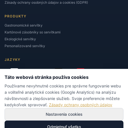
Zásady ochrany osobných údajov a cookies (GDPR)
PRODUKTY
Gastronomické servítky
Kartónové zásobníky so servítkami
Ekologické servítky
Personalizované servítky
JAZYKY
Táto webová stránka používa cookies
Používame nevyhnutné cookies pre správne fungovanie webu
a voliteľné analytické cookies (Google Analytics) na analýzu
návštevnosti a zlepšovanie služieb. Svoje preferencie môžete
KONTAKT
kedykoľvek spravovať.
Zásady ochrany osobných údajov
biuro@napkins.com.pl
Nastavenia cookies
+48 604 953 309
ul. Spółdzielcza 1
Odmietnuť všetko
Sadów, POLSKA