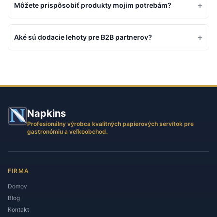
+
Môžete prispôsobiť produkty mojim potrebám?
+
Aké sú dodacie lehoty pre B2B partnerov?
Napkins
Profesionálny výrobca kvalitných papierových servítok pre
gastronómiu a veľkoobchod.
FIRMA
Domov
Blog
Kontakt