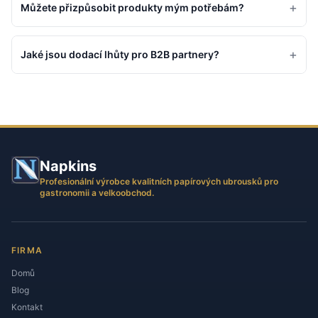
+
Můžete přizpůsobit produkty mým potřebám?
+
Jaké jsou dodací lhůty pro B2B partnery?
Napkins
Profesionální výrobce kvalitních papírových ubrousků pro
gastronomii a velkoobchod.
FIRMA
Domů
Blog
Kontakt