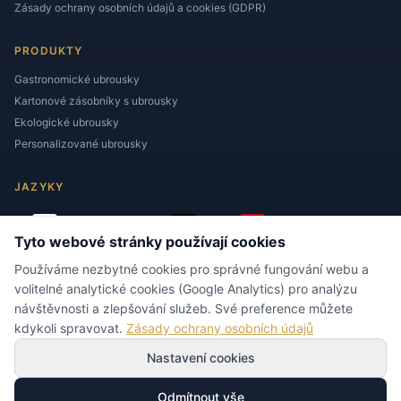
Zásady ochrany osobních údajů a cookies (GDPR)
PRODUKTY
Gastronomické ubrousky
Kartonové zásobníky s ubrousky
Ekologické ubrousky
Personalizované ubrousky
JAZYKY
Tyto webové stránky používají cookies
Používáme nezbytné cookies pro správné fungování webu a
volitelné analytické cookies (Google Analytics) pro analýzu
návštěvnosti a zlepšování služeb. Své preference můžete
KONTAKT
kdykoli spravovat.
Zásady ochrany osobních údajů
biuro@napkins.com.pl
Nastavení cookies
+48 604 953 309
ul. Spółdzielcza 1
Odmítnout vše
Sadów, POLSKA