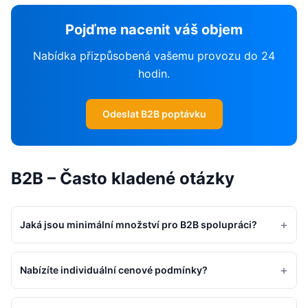
Pojďme nacenit váš objem
Nabídka přizpůsobená vašemu provozu do 24
hodin.
Odeslat B2B poptávku
B2B – Často kladené otázky
+
Jaká jsou minimální množství pro B2B spolupráci?
+
Nabízíte individuální cenové podmínky?