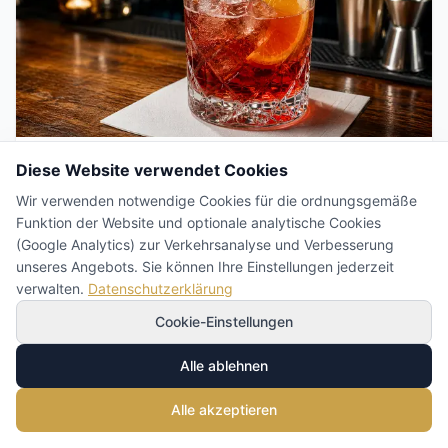
Diese Website verwendet Cookies
Leitfaden
Wir verwenden notwendige Cookies für die ordnungsgemäße
Cocktailservietten für die Bar:
Funktion der Website und optionale analytische Cookies
Format, Lagen, Farbe und Druck
(Google Analytics) zur Verkehrsanalyse und Verbesserung
unseres Angebots. Sie können Ihre Einstellungen jederzeit
Napkins Team
24. Juli 2026
verwalten.
Datenschutzerklärung
Cocktailservietten leisten an der Bar mehr, als ihr Format
Cookie-Einstellungen
vermuten lässt: Untersetzer unter dem beschlagenen
Glas, Unterlage für einen Snack und Markenträger
Alle ablehnen
zugleich. Praxisleitfaden zu Formaten 24×24 und 15×15
cm, Lagen und Flächengewicht, Faltung, Farbe und
Mehr Lesen
→
Alle akzeptieren
Druck – für Bars, Cocktailbars, Hotels und Events.