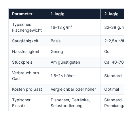
Parameter
1-lagig
2-lagig
Typisches
16–18 g/m²
32–38 g/m²
Flächengewicht
Saugfähigkeit
Basis
2–2,5× höher
Nassfestigkeit
Gering
Gut
Stückpreis
Am günstigsten
Ca. 40–70 %
Verbrauch pro
1,5–2× höher
Standard
Gast
Kosten pro Gast
Vergleichbar oder höher
Optimal
Typischer
Dispenser, Getränke,
Standard- u
Einsatz
Selbstbedienung
Premiumgast