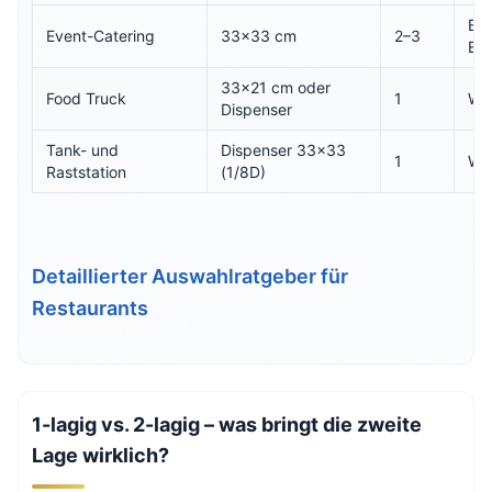
Bed
Event-Catering
33×33 cm
2–3
Ec
33×21 cm oder
Food Truck
1
We
Dispenser
Tank- und
Dispenser 33×33
1
We
Raststation
(1/8D)
Detaillierter Auswahlratgeber für
Restaurants
1-lagig vs. 2-lagig – was bringt die zweite
Lage wirklich?