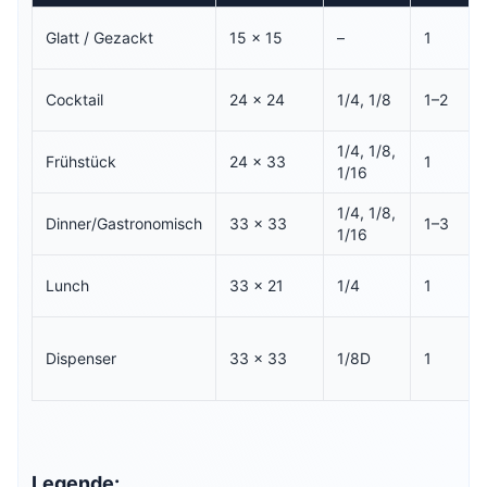
Glatt / Gezackt
15 × 15
–
1
Cocktail
24 × 24
1/4, 1/8
1–2
1/4, 1/8,
Frühstück
24 × 33
1
1/16
1/4, 1/8,
Dinner/Gastronomisch
33 × 33
1–3
1/16
Lunch
33 × 21
1/4
1
Dispenser
33 × 33
1/8D
1
Legende: