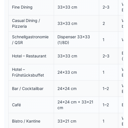
Wei
Fine Dining
33×33 cm
2–3
Ec
Casual Dining /
Wei
33×33 cm
2
Pizzeria
be
Schnellgastronomie
Dispenser 33×33
1
We
/ QSR
(1/8D)
Be
Hotel – Restaurant
33×33 cm
2–3
(Lo
Hotel –
Wei
24×33 cm
1
Frühstücksbuffet
Ec
Wei
Bar / Cocktailbar
24×24 cm
1–2
Ec
24×24 cm + 33×21
Café
1–2
Eco
cm
Wei
Bistro / Kantine
33×21 cm
1
Ec