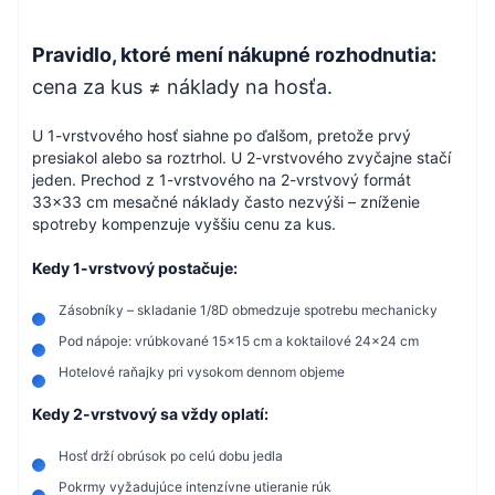
Pravidlo, ktoré mení nákupné rozhodnutia:
cena za kus ≠ náklady na hosťa.
U 1-vrstvového hosť siahne po ďalšom, pretože prvý
presiakol alebo sa roztrhol. U 2-vrstvového zvyčajne stačí
jeden. Prechod z 1-vrstvového na 2-vrstvový formát
33×33 cm mesačné náklady často nezvýši – zníženie
spotreby kompenzuje vyššiu cenu za kus.
Kedy 1-vrstvový postačuje:
Zásobníky – skladanie 1/8D obmedzuje spotrebu mechanicky
Pod nápoje: vrúbkované 15×15 cm a koktailové 24×24 cm
Hotelové raňajky pri vysokom dennom objeme
Kedy 2-vrstvový sa vždy oplatí:
Hosť drží obrúsok po celú dobu jedla
Pokrmy vyžadujúce intenzívne utieranie rúk