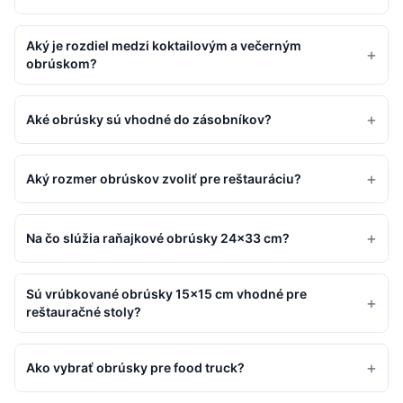
Aký je rozdiel medzi koktailovým a večerným
+
obrúskom?
+
Aké obrúsky sú vhodné do zásobníkov?
+
Aký rozmer obrúskov zvoliť pre reštauráciu?
+
Na čo slúžia raňajkové obrúsky 24×33 cm?
Sú vrúbkované obrúsky 15×15 cm vhodné pre
+
reštauračné stoly?
+
Ako vybrať obrúsky pre food truck?