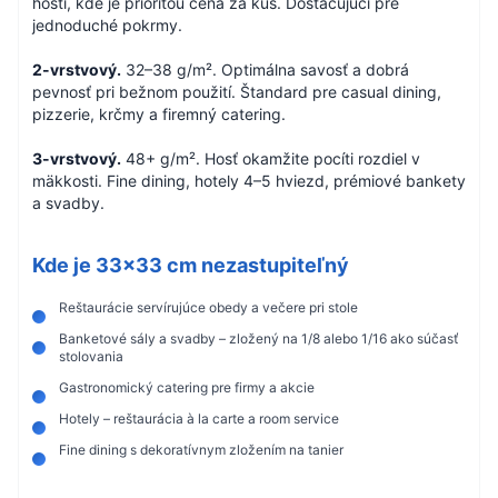
hostí, kde je prioritou cena za kus. Dostačujúci pre
jednoduché pokrmy.
2-vrstvový.
32–38 g/m². Optimálna savosť a dobrá
pevnosť pri bežnom použití. Štandard pre casual dining,
pizzerie, krčmy a firemný catering.
3-vrstvový.
48+ g/m². Hosť okamžite pocíti rozdiel v
mäkkosti. Fine dining, hotely 4–5 hviezd, prémiové bankety
a svadby.
Kde je 33×33 cm nezastupiteľný
Reštaurácie servírujúce obedy a večere pri stole
Banketové sály a svadby – zložený na 1/8 alebo 1/16 ako súčasť
stolovania
Gastronomický catering pre firmy a akcie
Hotely – reštaurácia à la carte a room service
Fine dining s dekoratívnym zložením na tanier