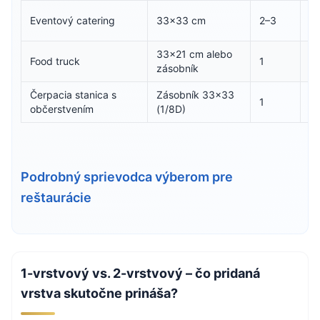
S 
Eventový catering
33×33 cm
2–3
E
33×21 cm alebo
Food truck
1
Bi
zásobník
Čerpacia stanica s
Zásobník 33×33
1
Bi
občerstvením
(1/8D)
Podrobný sprievodca výberom pre
reštaurácie
1-vrstvový vs. 2-vrstvový – čo pridaná
vrstva skutočne prináša?