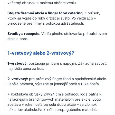
večerný obrúsok k malému občerstveniu.
Stojatá firemná akcia a finger food catering.
Obrúsok,
ktorý sa vojde do ruky držiacej sústo. Vo verzii Eco –
prirodzené pre firmy s politikou udržateľnosti.
Svadby a recepcie.
Vedľa plného stolovania: pri bufetovom
stole a bare.
1-vrstvový alebo 2-vrstvový?
1-vrstvový:
postačuje pri bare s nápojmi. Základná savosť,
najnižšia cena za kus.
2-vrstvový:
pre prémiový finger food a spoločenské akcie.
Lepšia pevnosť, výrazne príjemnejší pocit v ruke hosťa.
> Koktailové obrúsky 24×24 cm s potlačou loga patria k
najlacnejším brandingových materiálom pre akcie. Logo
zostáva v ruke hosťa po celú dobu akcie – za zlomok
nákladov akéhokoľvek iného propagačného materiálu.