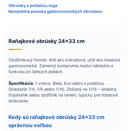
Obrúsky s potlačou loga
·
Kompletná ponuka gastronomických obrúskov
Raňajkové obrúsky 24×33 cm
Obdĺžnikový formát: širší ako koktailové, užší ako klasické
gastronomické. Zámerný kompromis medzi nákladmi a
funkciou pri ľahkých jedlách.
Špecifikácia:
1 vrstva. Biela, Eco alebo s potlačou.
Skladanie 1/4, 1/8 alebo 1/16. Zložený na 1/16 – úhľadný
trojuholník alebo obdĺžnik na tanieri, typický pre hotelové
stolovanie.
Kedy sú raňajkové obrúsky 24×33 cm
správnou voľbou