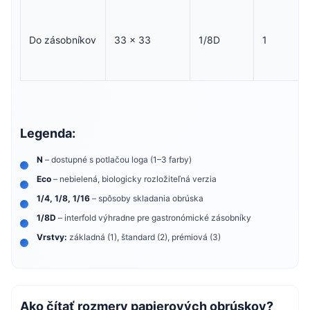
Do zásobníkov
33 × 33
1/8D
1
Legenda:
N
– dostupné s potlačou loga (1–3 farby)
Eco
– nebielená, biologicky rozložiteľná verzia
1/4, 1/8, 1/16
– spôsoby skladania obrúska
1/8D
– interfold výhradne pre gastronómické zásobníky
Vrstvy:
základná (1), štandard (2), prémiová (3)
Ako čítať rozmery papierových obrúskov?