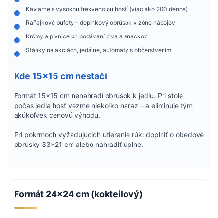
Kaviarne s vysokou frekvenciou hostí (viac ako 200 denne)
Raňajkové bufety – doplnkový obrúsok v zóne nápojov
Krčmy a pivnice pri podávaní piva a snackov
Stánky na akciách, jedálne, automaty s občerstvením
Kde 15×15 cm nestačí
Formát 15×15 cm nenahradí obrúsok k jedlu. Pri stole
počas jedla hosť vezme niekoľko naraz – a eliminuje tým
akúkoľvek cenovú výhodu.
Pri pokrmoch vyžadujúcich utieranie rúk: doplniť o obedové
obrúsky 33×21 cm alebo nahradiť úplne.
Formát 24×24 cm (kokteilový)