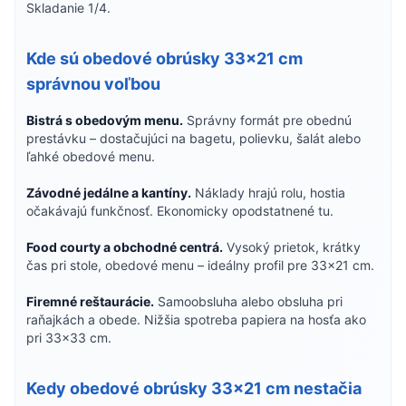
Skladanie 1/4.
Kde sú obedové obrúsky 33×21 cm
správnou voľbou
Bistrá s obedovým menu.
Správny formát pre obednú
prestávku – dostačujúci na bagetu, polievku, šalát alebo
ľahké obedové menu.
Závodné jedálne a kantíny.
Náklady hrajú rolu, hostia
očakávajú funkčnosť. Ekonomicky opodstatnené tu.
Food courty a obchodné centrá.
Vysoký prietok, krátky
čas pri stole, obedové menu – ideálny profil pre 33×21 cm.
Firemné reštaurácie.
Samoobsluha alebo obsluha pri
raňajkách a obede. Nižšia spotreba papiera na hosťa ako
pri 33×33 cm.
Kedy obedové obrúsky 33×21 cm nestačia