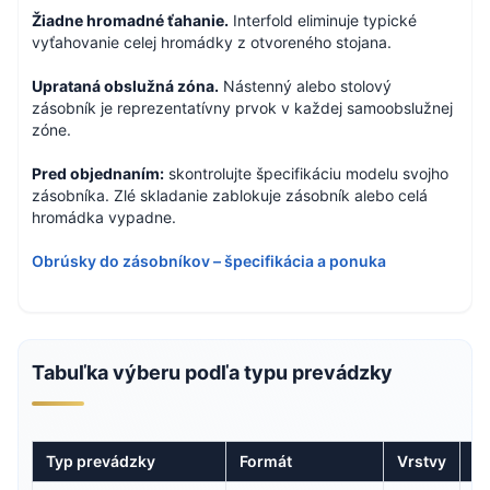
Žiadne hromadné ťahanie.
Interfold eliminuje typické
vyťahovanie celej hromádky z otvoreného stojana.
Uprataná obslužná zóna.
Nástenný alebo stolový
zásobník je reprezentatívny prvok v každej samoobslužnej
zóne.
Pred objednaním:
skontrolujte špecifikáciu modelu svojho
zásobníka. Zlé skladanie zablokuje zásobník alebo celá
hromádka vypadne.
Obrúsky do zásobníkov – špecifikácia a ponuka
Tabuľka výberu podľa typu prevádzky
Typ prevádzky
Formát
Vrstvy
Va