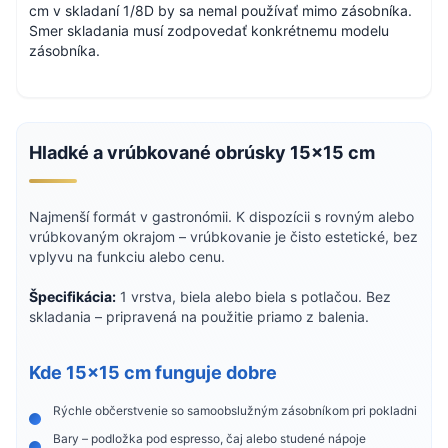
cm v skladaní 1/8D by sa nemal používať mimo zásobníka.
Smer skladania musí zodpovedať konkrétnemu modelu
zásobníka.
Hladké a vrúbkované obrúsky 15×15 cm
Najmenší formát v gastronómii. K dispozícii s rovným alebo
vrúbkovaným okrajom – vrúbkovanie je čisto estetické, bez
vplyvu na funkciu alebo cenu.
Špecifikácia:
1 vrstva, biela alebo biela s potlačou. Bez
skladania – pripravená na použitie priamo z balenia.
Kde 15×15 cm funguje dobre
Rýchle občerstvenie so samoobslužným zásobníkom pri pokladni
Bary – podložka pod espresso, čaj alebo studené nápoje