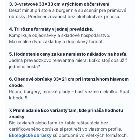
3. 3-vrstvové 33×33 cm v rýchlom občerstvení.
Desať minút pri stole a burger nie sú scenár pre prémiové
obrúsky. Predimenzovanosť bez akéhokoľvek prínosu.
4. Tri rôzne formáty v jednej prevádzke.
Komplikuje objednávky a skladové hospodárstvo.
Maximálne dva: základný a doplnkový formát.
5. Hodnotenie ceny za kus namiesto nákladov na hosťa.
Jediná prevádzkovo relevantná miera: koľko stojí obslúžiť
jedného hosťa?
6. Obedové obrúsky 33×21 cm pri intenzívnom hlavnom
chode.
Rebrá, burgery, morské plody – hosť vezme niekoľko. Späť
k bodu 5.
7. Prehliadanie Eco varianty tam, kde prináša hodnotu
značky.
Bio kaviareň alebo farm-to-table reštaurácia bez
certifikovaného obrúska si protirečí vo vlastnom profile.
Ekologické obrúsky
sú dostupné vo všetkých formátoch.