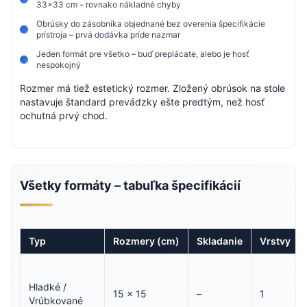
33×33 cm – rovnako nákladné chyby
Obrúsky do zásobníka objednané bez overenia špecifikácie
prístroja – prvá dodávka príde nazmar
Jeden formát pre všetko – buď preplácate, alebo je hosť
nespokojný
Rozmer má tiež estetický rozmer. Zložený obrúsok na stole
nastavuje štandard prevádzky ešte predtým, než hosť
ochutná prvý chod.
Všetky formáty – tabuľka špecifikácií
Typ
Rozmery (cm)
Skladanie
Vrstvy
Hladké /
15 × 15
–
1
Vrúbkované