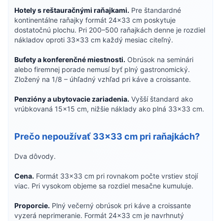
Hotely s reštauračnými raňajkami.
Pre štandardné
kontinentálne raňajky formát 24×33 cm poskytuje
dostatočnú plochu. Pri 200–500 raňajkách denne je rozdiel
nákladov oproti 33×33 cm každý mesiac citeľný.
Bufety a konferenčné miestnosti.
Obrúsok na seminári
alebo firemnej porade nemusí byť plný gastronomický.
Zložený na 1/8 – úhľadný vzhľad pri káve a croissante.
Penzióny a ubytovacie zariadenia.
Vyšší štandard ako
vrúbkovaná 15×15 cm, nižšie náklady ako plná 33×33 cm.
Prečo nepoužívať 33×33 cm pri raňajkách?
Dva dôvody.
Cena.
Formát 33×33 cm pri rovnakom počte vrstiev stojí
viac. Pri vysokom objeme sa rozdiel mesačne kumuluje.
Proporcie.
Plný večerný obrúsok pri káve a croissante
vyzerá neprimeranie. Formát 24×33 cm je navrhnutý