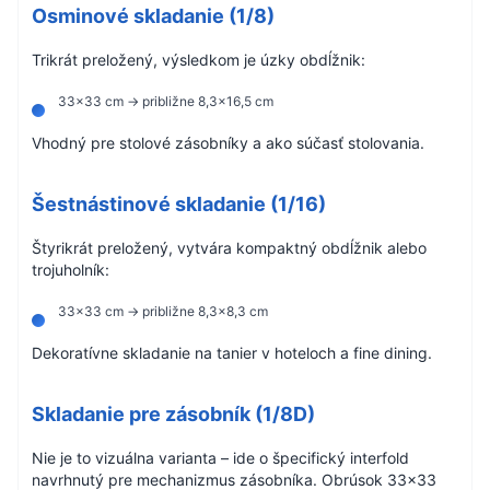
Osminové skladanie (1/8)
Trikrát preložený, výsledkom je úzky obdĺžnik:
33×33 cm → približne 8,3×16,5 cm
Vhodný pre stolové zásobníky a ako súčasť stolovania.
Šestnástinové skladanie (1/16)
Štyrikrát preložený, vytvára kompaktný obdĺžnik alebo
trojuholník:
33×33 cm → približne 8,3×8,3 cm
Dekoratívne skladanie na tanier v hoteloch a fine dining.
Skladanie pre zásobník (1/8D)
Nie je to vizuálna varianta – ide o špecifický interfold
navrhnutý pre mechanizmus zásobníka. Obrúsok 33×33