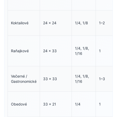
Koktailové
24 × 24
1/4, 1/8
1–2
1/4, 1/8,
Raňajkové
24 × 33
1
1/16
Večerné /
1/4, 1/8,
33 × 33
1–3
Gastronomické
1/16
Obedové
33 × 21
1/4
1