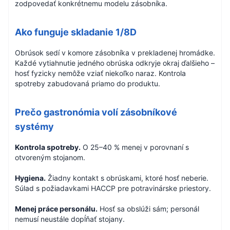
zodpovedať konkrétnemu modelu zásobníka.
Ako funguje skladanie 1/8D
Obrúsok sedí v komore zásobníka v prekladenej hromádke.
Každé vytiahnutie jedného obrúska odkryje okraj ďalšieho –
hosť fyzicky nemôže vziať niekoľko naraz. Kontrola
spotreby zabudovaná priamo do produktu.
Prečo gastronómia volí zásobníkové
systémy
Kontrola spotreby.
O 25–40 % menej v porovnaní s
otvoreným stojanom.
Hygiena.
Žiadny kontakt s obrúskami, ktoré hosť neberie.
Súlad s požiadavkami HACCP pre potravinárske priestory.
Menej práce personálu.
Hosť sa obslúži sám; personál
nemusí neustále dopĺňať stojany.