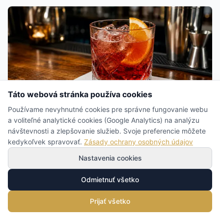
Táto webová stránka používa cookies
Používame nevyhnutné cookies pre správne fungovanie webu
Sprievodca
a voliteľné analytické cookies (Google Analytics) na analýzu
návštevnosti a zlepšovanie služieb. Svoje preferencie môžete
Kokteilové servítky do baru: formát,
kedykoľvek spravovať.
Zásady ochrany osobných údajov
vrstvy, farba a potlač
Nastavenia cookies
Tím Napkins
24. 7. 2026
Odmietnuť všetko
Kokteilové servítky zvládnu viac, než napovedá ich
veľkosť: podložka pod orosený pohár, tácka pod sústo
Prijať všetko
aj nosič značky zároveň. Praktický sprievodca formátmi
24×24 a 15×15 cm, vrstvami a gramážou, skladaním,