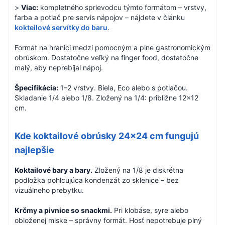
>
Viac:
kompletného sprievodcu týmto formátom – vrstvy,
farba a potlač pre servis nápojov – nájdete v článku
kokteilové servítky do baru
.
Formát na hranici medzi pomocným a plne gastronomickým
obrúskom. Dostatočne veľký na finger food, dostatočne
malý, aby neprebíjal nápoj.
Špecifikácia:
1–2 vrstvy. Biela, Eco alebo s potlačou.
Skladanie 1/4 alebo 1/8. Zložený na 1/4: približne 12×12
cm.
Kde koktailové obrúsky 24×24 cm fungujú
najlepšie
Koktailové bary a bary.
Zložený na 1/8 je diskrétna
podložka pohlcujúca kondenzát zo sklenice – bez
vizuálneho prebytku.
Krčmy a pivnice so snackmi.
Pri klobáse, syre alebo
obloženej miske – správny formát. Hosť nepotrebuje plný