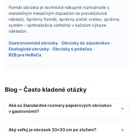
Formát obrúska je technické nákupné rozhodnutie s
merateľným mesačným dopadom na prevádzkové
náklady. Správny formát, správny počet vrstiev, správny
systém – optimalizácia viditeľná v každom výkaze
nákladov.
Gastronomické obrúsky
·
Obrúsky do zásobníkov
·
Ekologické obrúsky
·
Obrúsky s potlačou
·
B2B pre HoReCa
Blog – Často kladené otázky
Aké sú štandardné rozmery papierových obrúskov
+
v gastronómii?
+
Aký veľký je obrúsok 33×33 cm po zložení?