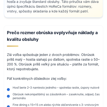
hosťa a zvyšuje štandard obsluhy. Táto príručka vám dáva
úplnú špecifikáciu šiestich HoReCa formátov: rozmery,
vrstvy, spôsoby skladania a kde každý formát patrí.
Prečo rozmer obrúska ovplyvňuje náklady a
kvalitu obsluhy
Zlá voľba spôsobuje jeden z dvoch problémov. Obrúsok
príliš malý – hostia siahajú po ďalšom, spotreba rastie o 50–
200 %. Obrúsok príliš veľký pre situáciu – platíte za formát,
ktorý nepotrebujete.
Päť konkrétnych dôsledkov zlej voľby:
Hosť berie 2–3 namiesto jedného – spotreba rastie, úspory nulové
Obrúsok nekompatibilný so zásobníkom – zaseknutie, odpad, čas
personálu
Fine dining s 15×15 cm alebo rýchle občerstvenie s 3-vrstvovým