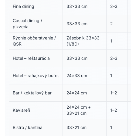
Bi
Fine dining
33×33 cm
2–3
E
Casual dining /
Bi
33×33 cm
2
pizzeria
po
Rýchle občerstvenie /
Zásobník 33×33
1
Bi
QSR
(1/8D)
S 
Hotel – reštaurácia
33×33 cm
2–3
(l
Bi
Hotel – raňajkový bufet
24×33 cm
1
E
Bi
Bar / koktailový bar
24×24 cm
1–2
E
24×24 cm +
Kaviareň
1–2
Ec
33×21 cm
Bi
Bistro / kantína
33×21 cm
1
E