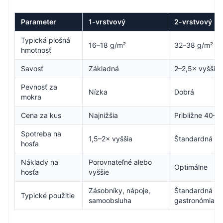
Parameter
1-vrstvový
2-vrstvový
Typická plošná
16–18 g/m²
32–38 g/m²
hmotnosť
Savosť
Základná
2–2,5× vyššia
Pevnosť za
Nízka
Dobrá
mokra
Cena za kus
Najnižšia
Približne 40–7
Spotreba na
1,5–2× vyššia
Štandardná
hosťa
Náklady na
Porovnateľné alebo
Optimálne
hosťa
vyššie
Zásobníky, nápoje,
Štandardná a 
Typické použitie
samoobsluha
gastronómia