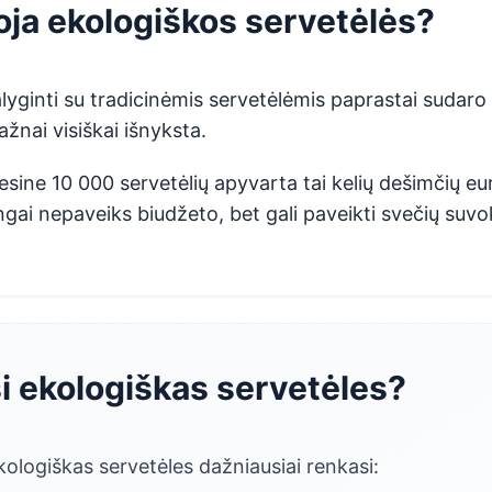
oja ekologiškos servetėlės?
lyginti su tradicinėmis servetėlėmis paprastai sudaro
žnai visiškai išnyksta.
sine 10 000 servetėlių apyvarta tai kelių dešimčių eu
gai nepaveiks biudžeto, bet gali paveikti svečių suvo
i ekologiškas servetėles?
kologiškas servetėles dažniausiai renkasi: