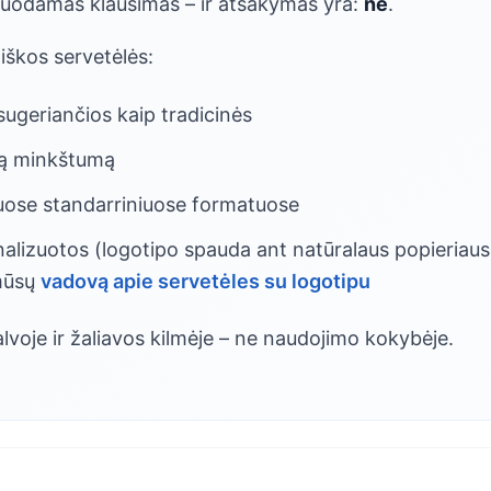
duodamas klausimas – ir atsakymas yra:
ne
.
iškos servetėlės:
sugeriančios kaip tradicinės
mą minkštumą
uose standarriniuose formatuose
nalizuotos (logotipo spauda ant natūralaus popieriaus 
 mūsų
vadovą apie servetėles su logotipu
lvoje ir žaliavos kilmėje – ne naudojimo kokybėje.