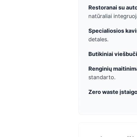
Restoranai su auto
natūraliai integruoj
Specialiosios kav
detales.
Butikiniai viešbuči
Renginių maitinim
standarto.
Zero waste įstaig