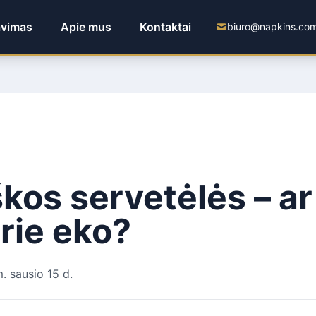
avimas
Apie mus
Kontaktai
biuro@napkins.com
kos servetėlės – ar
prie eko?
. sausio 15 d.