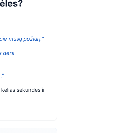
tėles?
apie mūsų požiūrį."
s dera
."
 kelias sekundes ir