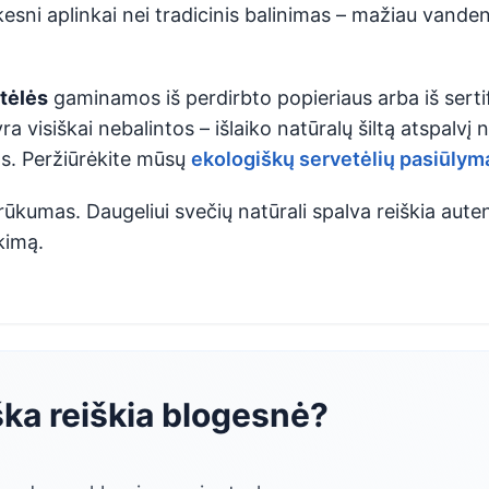
esni aplinkai nei tradicinis balinimas – mažiau vande
tėlės
gaminamos iš perdirbto popieriaus arba iš serti
a visiškai nebalintos – išlaiko natūralų šiltą atspalvį n
os. Peržiūrėkite mūsų
ekologiškų servetėlių pasiūlym
trūkumas. Daugeliui svečių natūrali spalva reiškia aute
kimą.
ška reiškia blogesnė?