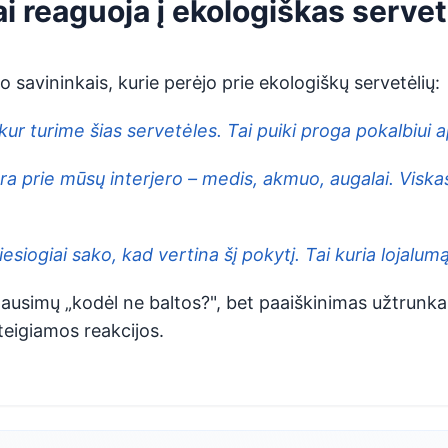
ai reaguoja į ekologiškas serve
lo savininkais, kurie perėjo prie ekologiškų servetėlių:
š kur turime šias servetėles. Tai puiki proga pokalbiui 
era prie mūsų interjero – medis, akmuo, augalai. Viska
tiesiogiai sako, kad vertina šį pokytį. Tai kuria lojalumą
lausimų „kodėl ne baltos?", bet paaiškinimas užtrunka
teigiamos reakcijos.