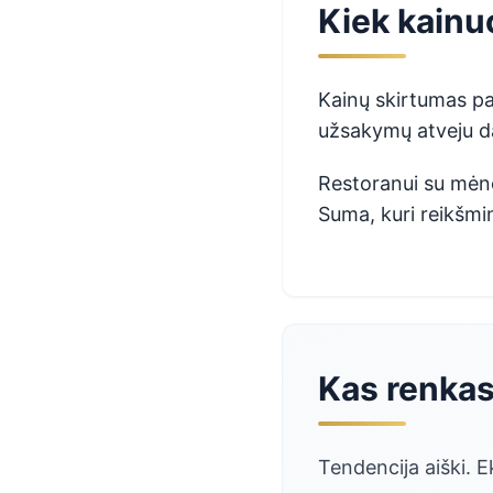
Kiek kainu
Kainų skirtumas pa
užsakymų atveju da
Restoranui su mėne
Suma, kuri reikšmin
Kas renkas
Tendencija aiški. E