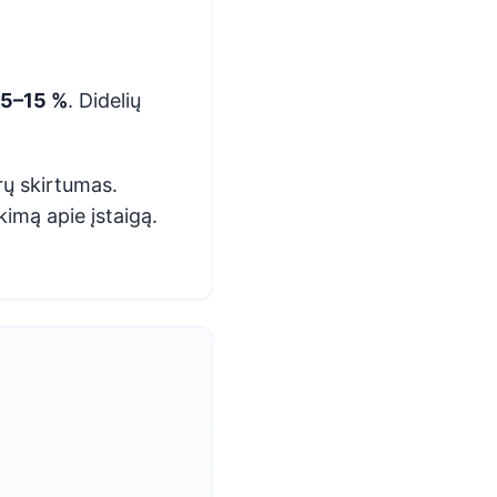
5–15 %
. Didelių
rų skirtumas.
kimą apie įstaigą.