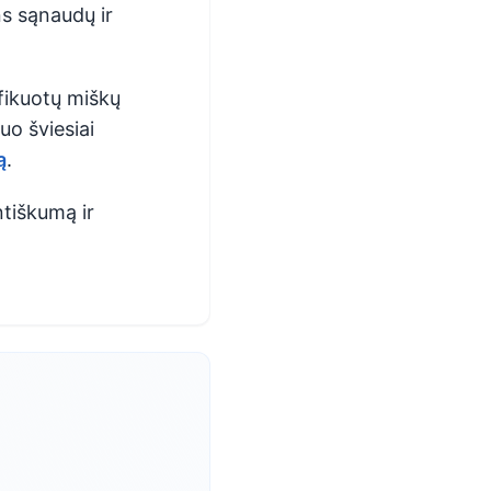
ns sąnaudų ir
fikuotų miškų
uo šviesiai
ą
.
ntiškumą ir