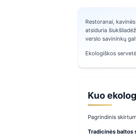
Restoranai, kavinės
atsiduria šiukšliadė
verslo savininkų galv
Ekologiškos servetėl
Kuo ekolog
Pagrindinis skirtu
Tradicinės baltos