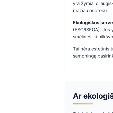
yra žymiai draugišk
mažiau nuotekų.
Ekologiškos serve
(FSC/ISEGA). Jos yr
smėlinės iki pilkšv
Tai nėra estetinis 
sąmoningą pasirin
Ar ekologi