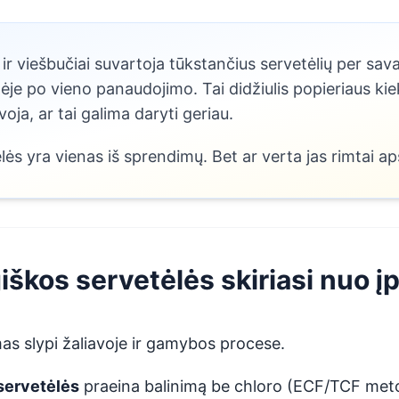
 ir viešbučiai suvartoja tūkstančius servetėlių per sa
žėje po vieno panaudojimo. Tai didžiulis popieriaus kiek
oja, ar tai galima daryti geriau.
ės yra vienas iš sprendimų. Bet ar verta jas rimtai ap
iškos servetėlės skiriasi nuo į
mas slypi žaliavoje ir gamybos procese.
 servetėlės
praeina balinimą be chloro (ECF/TCF meto