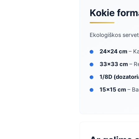
Kokie form
Ekologiškos servetė
24×24 cm
– Ka
33×33 cm
– Re
1/8D (dozator
15×15 cm
– Bar