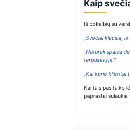
Kaip sveči
Iš pokalbių su vers
„Svečiai klausia, i
„Natūrali spalva d
tarpusavyje."
„Kai kurie klientai 
Kartais pasitaiko k
paprastai sulaukia 