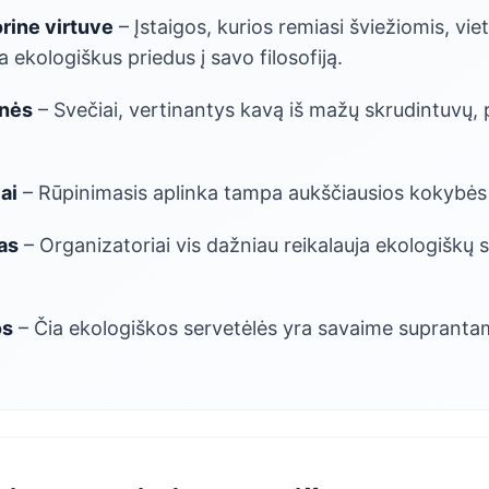
rine virtuve
– Įstaigos, kurios remiasi šviežiomis, vie
a ekologiškus priedus į savo filosofiją.
inės
– Svečiai, vertinantys kavą iš mažų skrudintuvų, p
ai
– Rūpinimasis aplinka tampa aukščiausios kokybės į
as
– Organizatoriai vis dažniau reikalauja ekologiškų
os
– Čia ekologiškos servetėlės yra savaime supranta