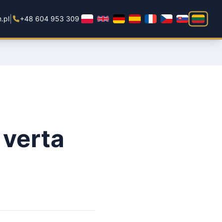
|
.pl
+48 604 953 309
 verta