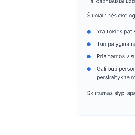
Tai dažniausiai už
Šiuolaikinės ekolog
Yra tokios pat 
Turi palygina
Prieinamos vis
Gali būti perso
perskaitykite
Skirtumas slypi spa