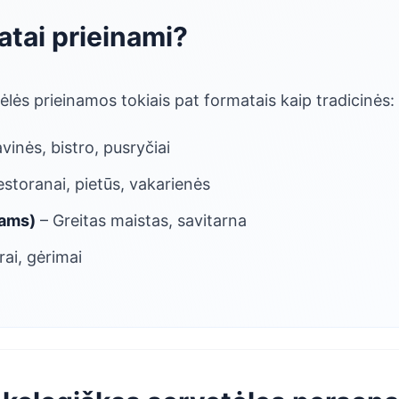
atai prieinami?
lės prieinamos tokiais pat formatais kaip tradicinės:
vinės, bistro, pusryčiai
storanai, pietūs, vakarienės
iams)
– Greitas maistas, savitarna
ai, gėrimai