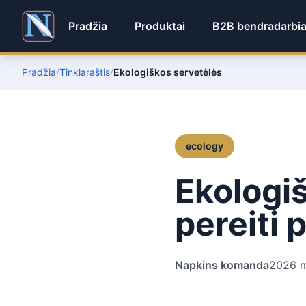
Pradžia
Produktai
B2B bendradarbi
Pradžia
/
Tinklaraštis
/
Ekologiškos servetėlės
ecology
Ekologiš
pereiti 
Napkins komanda
2026 m