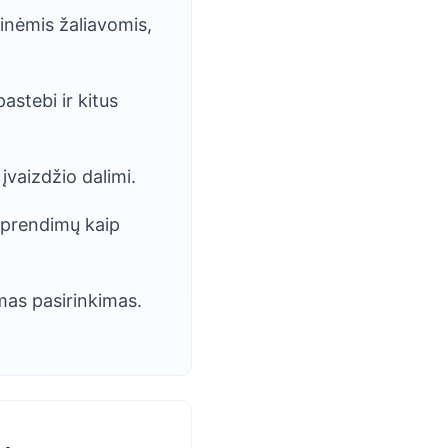
tinėmis žaliavomis,
astebi ir kitus
vaizdžio dalimi.
 sprendimų kaip
mas pasirinkimas.