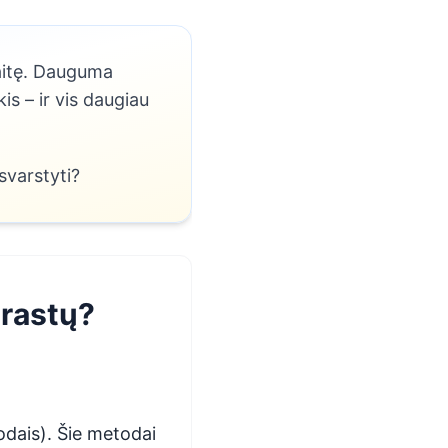
vaitę. Dauguma
is – ir vis daugiau
svarstyti?
prastų?
dais). Šie metodai